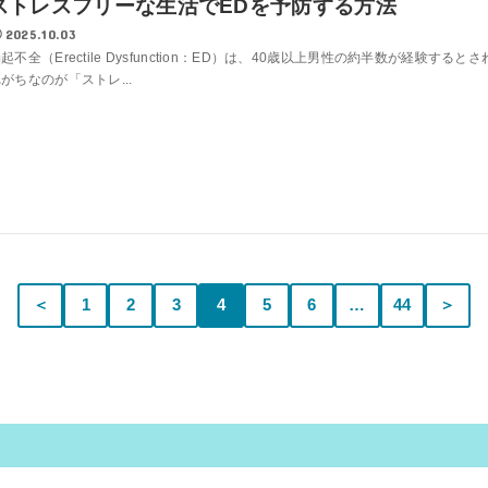
ストレスフリーな生活でEDを予防する方法
2025.10.03
起不全（Erectile Dysfunction：ED）は、40歳以上男性の約半数が経
がちなのが「ストレ...
＜
1
2
3
4
5
6
…
44
＞