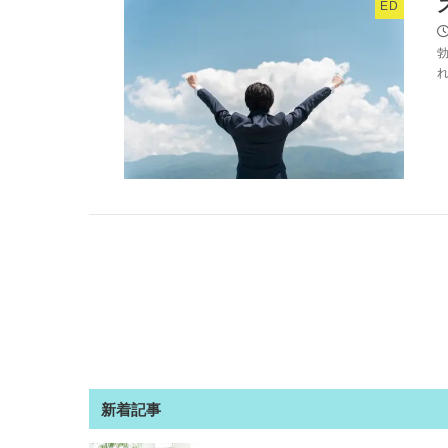
ED
勃
れ
新着記事