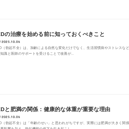
EDの治療を始める前に知っておくべきこと
2025.10.06
ED（勃起不全）は、加齢による自然な変化だけでなく、生活習慣病やストレスな
い知識と医師のサポートを受けることで改善が...
EDと肥満の関係：健康的な体重が重要な理由
2025.10.06
ED（勃起不全）は「年齢のせい」と思われがちですが、実際には肥満が大きく関
に悪影響を与え、勃起機能の低下を引き起こし...