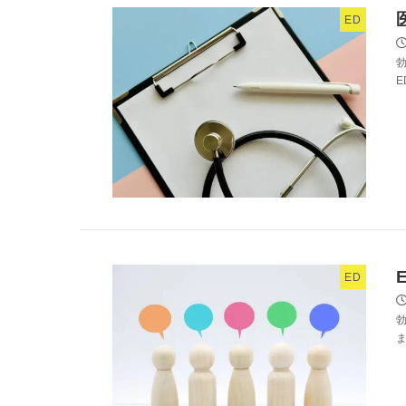
ED
E
ED
ま