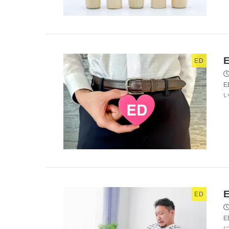
ED
ED