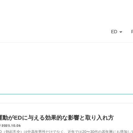
ED
運動がEDに与える効果的な影響と取り入れ方
2025.10.06
ED（勃起不全）は中高年男性だけでなく、近年では20〜30代の若年層にも増加