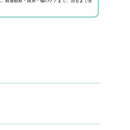
ん。経過観察・抜糸・傷のケアまで、治るまで全
。