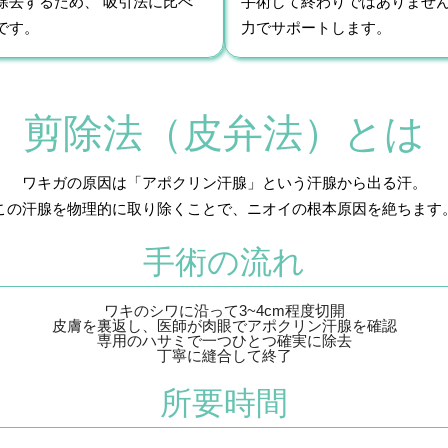
除去するため、 吸引法に比べ
手術して終わりではありませ
です。
力でサポートします。
剪除法（皮弁法）とは
ワキガの原因は「アポクリン汗腺」という汗腺から出る汗。
この汗腺を物理的に取り除くことで、ニオイの根本原因を絶ちます
手術の流れ
ワキのシワに沿って3~4cm程度切開
皮膚を裏返し、医師が肉眼でアポクリン汗腺を確認
専用のハサミで一つひとつ確実に除去
丁寧に縫合して終了
所要時間