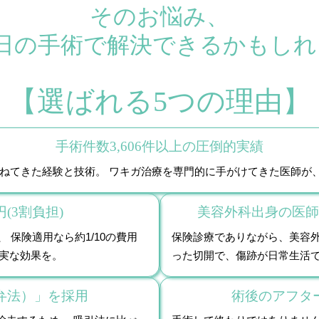
そのお悩み、
1日の手術で解決できるかもしれ
【選ばれる5つの理由】
手術件数3,606件以上の圧倒的実績
み重ねてきた経験と技術。 ワキガ治療を専門的に手がけてきた医師
円(3割負担)
美容外科出身の医師
 保険適用なら約1/10の費用
保険診療でありながら、美容外
確実な効果を。
った切開で、傷跡が日常生活
弁法）」を採用
術後のアフタ