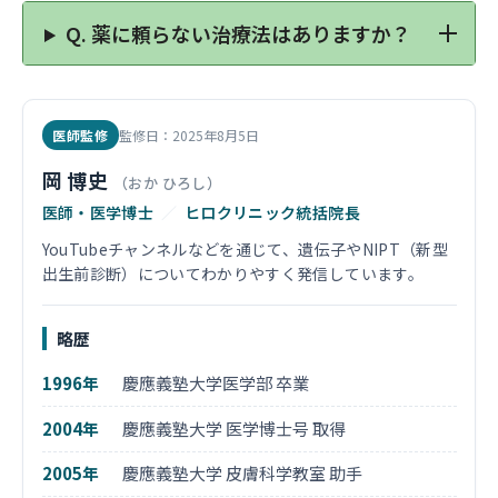
Q.
薬に頼らない治療法はありますか？
医師監修
監修日：2025年8月5日
岡 博史
（おか ひろし）
医師・医学博士
／
ヒロクリニック統括院長
YouTubeチャンネルなどを通じて、遺伝子やNIPT（新型
出生前診断）についてわかりやすく発信しています。
略歴
1996年
慶應義塾大学医学部 卒業
2004年
慶應義塾大学 医学博士号 取得
2005年
慶應義塾大学 皮膚科学教室 助手