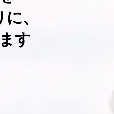
りに、
ます