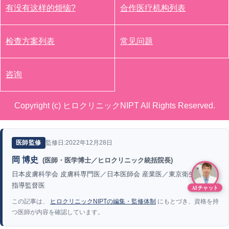
有没有这样的烦恼?
合作医疗机构列表
检查方案列表
常见问题
咨询
Copyright (c) ヒロクリニックNIPT All Rights Reserved.
監修日:2022年12月28日
医師監修
岡 博史
(医師・医学博士／ヒロクリニック統括院長)
日本皮膚科学会 皮膚科専門医／日本医師会 産業医／東京衛生検査所
指導監督医
AIチャット
この記事は、
ヒロクリニックNIPTの編集・監修体制
にもとづき、資格を持
つ医師が内容を確認しています。