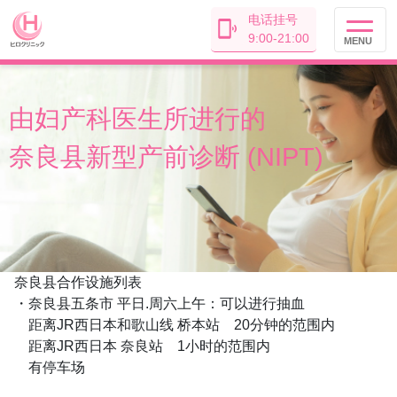
电话挂号
9:00-21:00
MENU
由妇产科医生
所进行的
奈良县
新型产前诊断 (NIPT)
奈良县合作设施列表
・奈良县五条市 平日.周六上午：可以进行抽血
距离JR西日本和歌山线 桥本站 20分钟的范围内
距离JR西日本 奈良站 1小时的范围内
有停车场