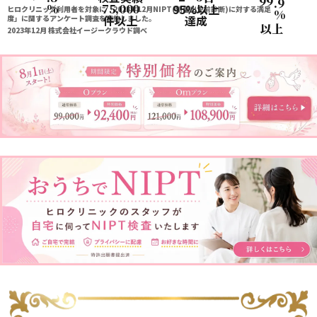
99
.9
%
75,000
95%以上
ヒロクリニック利用者を対象に「2023年12月NIPT(新型出生前診断)に対する満足
%
件以上
達成
度」に関するアンケート調査を実施しました。
以上
2023年12月 株式会社イージークラウド調べ