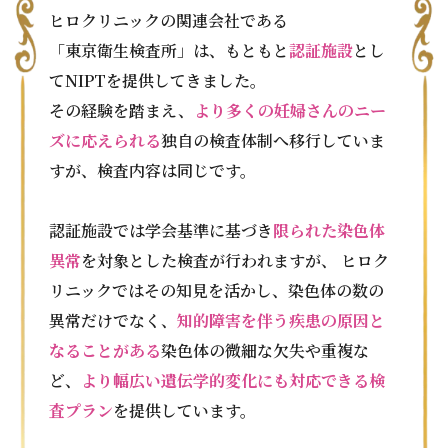
ヒロクリニックの関連会社である
「東京衛生検査所」は、もともと
認証施設
とし
てNIPTを提供してきました。
その経験を踏まえ、
より多くの妊婦さんのニー
ズに応えられる
独自の検査体制へ移行していま
すが、検査内容は同じです。
認証施設では学会基準に基づき
限られた染色体
異常
を対象とした検査が行われますが、 ヒロク
リニックではその知見を活かし、染色体の数の
異常だけでなく、
知的障害を伴う疾患の原因と
なることがある
染色体の微細な欠失や重複な
ど、
より幅広い遺伝学的変化にも対応できる検
査プラン
を提供しています。