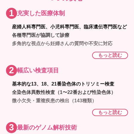
1
充実した医療体制
産婦人科専門医、小児科専門医、臨床遺伝専門医など
各種専門医が協調して診療
多角的な視点から妊婦さんの質問や不安に対応
各医院がネットワークで繋がり、専門医間の連携がス
もっと読む
ムーズ
2
幅広い検査項目
基本的な13、18、21番染色体のトリソミー検査
全染色体異数性検査（1〜22番および性染色体）
微小欠失・重複疾患の検出（143種類）
全染色体部分欠失・重複疾患（54種類以上）
もっと読む
3
最新のゲノム解析技術