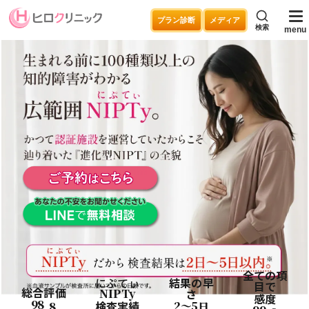
プラン診断
メディア
検索
menu
全ての項
にぷてぃ
結果の早
目で
総合評価
NIPTy
さ
感度
98
検査実績
2〜5
.8
日