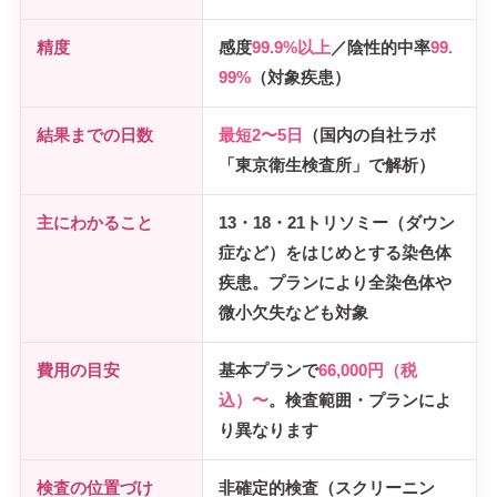
精度
感度
99.9%以上
／陰性的中率
99.
99%
（対象疾患）
結果までの日数
最短2〜5日
（国内の自社ラボ
「東京衛生検査所」で解析）
主にわかること
13・18・21トリソミー（ダウン
症など）をはじめとする染色体
疾患。プランにより全染色体や
微小欠失なども対象
費用の目安
基本プランで
66,000円（税
込）〜
。検査範囲・プランによ
り異なります
検査の位置づけ
非確定的検査（スクリーニン