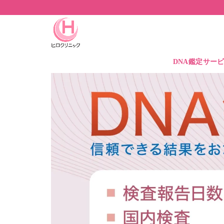
DNA鑑定サー
DNA鑑定価格
DNA保管サービ
遺伝子検査とは