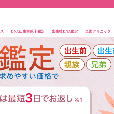
ビス
DNA出生前親子鑑定
出生後DNA鑑定
全国クリニック
ス
検査精度
よくある質問
出生後DNA親子鑑定
出生後DNA兄弟鑑定
出生後DNA親族鑑定
中絶時のDNA親子鑑定
父親と子供の比較例
兄弟鑑定の結果例
アクセス
ドクター紹介
札幌駅前院
大宮駅前院
東京駅前院
池袋駅前院
横浜駅前院
名古屋駅前院
大阪駅前院
なんば心斎橋院
岡山駅前院
博多駅前院