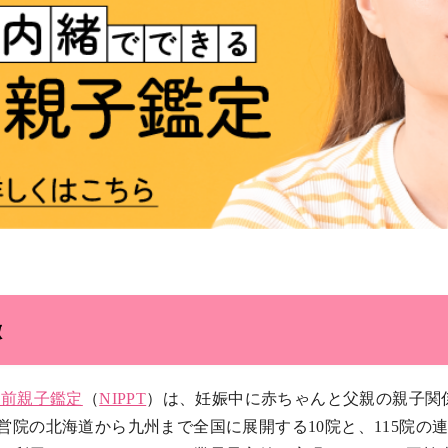
徴
生前親子鑑定
（
NIPPT
）は、妊娠中に赤ちゃんと父親の親子関
営院の北海道から九州まで全国に展開する10院と、115院の