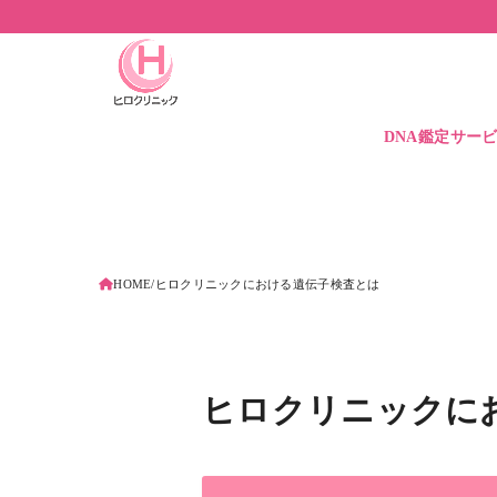
DNA鑑定サー
DNA鑑定価格
DNA保管サービ
遺伝子検査とは
HOME
ヒロクリニックにおける遺伝子検査とは
ヒロクリニックに