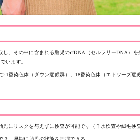
採取し、その中に含まれる胎児のcfDNA（セルフリーDNA）を
んでいます。
主に21番染色体（ダウン症候群）、18番染色体（エドワーズ症
や胎児にリスクを与えずに検査が可能です（羊水検査や絨毛検
検査でき、早期に胎児の状態を把握できる。