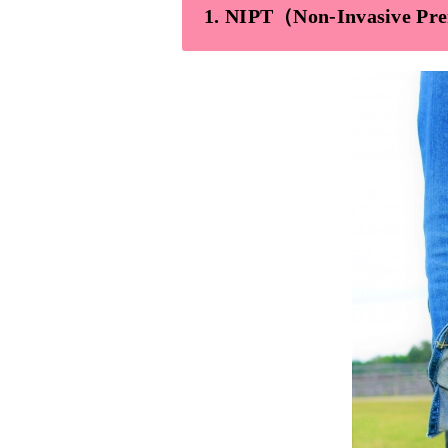
1.
NIPT（Non-Invasive