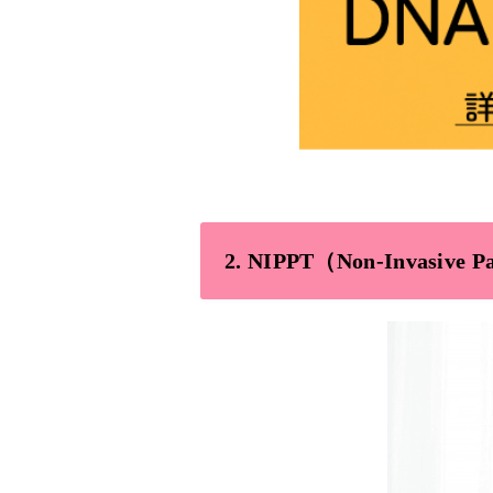
2.
NIPPT（Non-Invasive