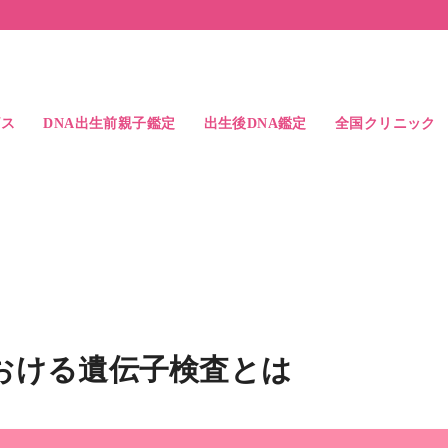
ビス
DNA出生前親子鑑定
出生後DNA鑑定
全国クリニック
ス
検査精度
よくある質問
出生後DNA親子鑑定
出生後DNA兄弟鑑定
出生後DNA親族鑑定
中絶時のDNA親子鑑定
父親と子供の比較例
兄弟鑑定の結果例
アクセス
ドクター紹介
札幌駅前院
大宮駅前院
東京駅前院
池袋駅前院
横浜駅前院
名古屋駅前院
大阪駅前院
なんば心斎橋院
岡山駅前院
博多駅前院
おける遺伝子検査とは