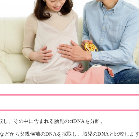
採取し、その中に含まれる胎児のcfDNAを分離。
液などから父親候補のDNAを採取し、胎児のDNAと比較しま