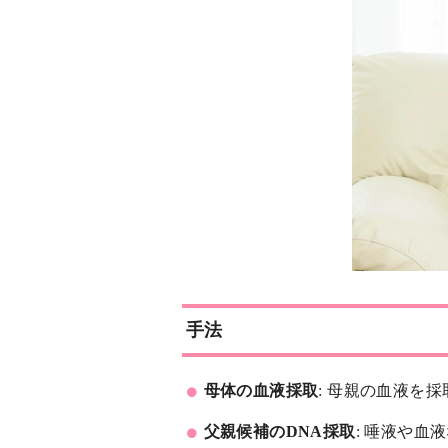
手法
母体の血液採取
: 母親の血液を
父親候補のDNA採取
: 唾液や血