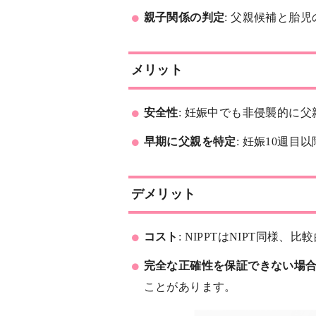
親子関係の判定
: 父親候補と胎
メリット
安全性
: 妊娠中でも非侵襲的に
早期に父親を特定
: 妊娠10週
デメリット
コスト
: NIPPTはNIPT同
完全な正確性を保証できない場
ことがあります。