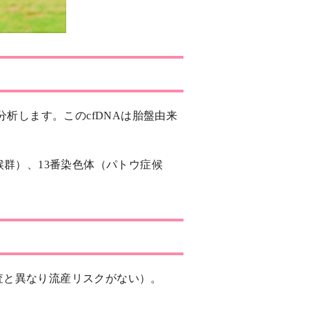
分析します。このcfDNAは胎盤由来
候群）、13番染色体（パトウ症候
査と異なり流産リスクがない）。