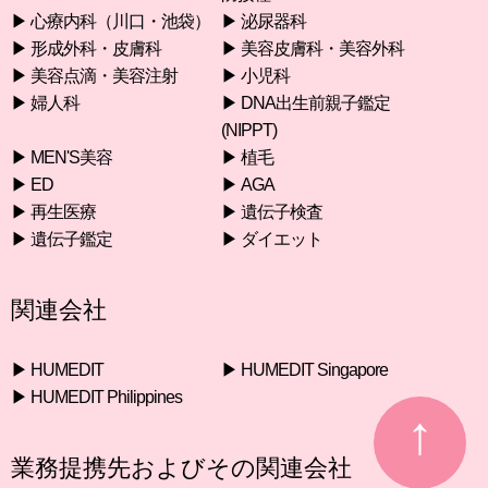
▶︎ 心療内科（川口・池袋）
▶︎ 泌尿器科
▶︎ 形成外科・皮膚科
▶︎ 美容皮膚科・美容外科
▶︎ 美容点滴・美容注射
▶︎ 小児科
▶︎ 婦人科
▶︎ DNA出生前親子鑑定
(NIPPT)
▶︎ MEN'S美容
▶︎ 植毛
▶︎ ED
▶︎ AGA
▶︎ 再生医療
▶︎ 遺伝子検査
▶︎ 遺伝子鑑定
▶︎ ダイエット
関連会社
▶︎ HUMEDIT
▶︎ HUMEDIT Singapore
▶︎ HUMEDIT Philippines
業務提携先およびその関連会社