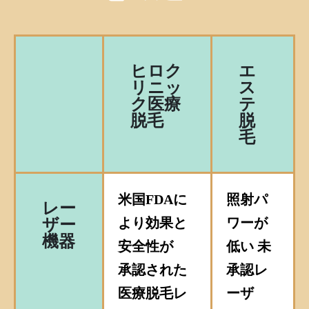
ヒロク
エ
リニッ
ス
ク医療
テ
脱毛
脱
毛
米国FDAに
照射パ
レー
より効果と
ワーが
ザー
機器
安全性が
低い 未
承認された
承認レ
医療脱毛レ
ーザ