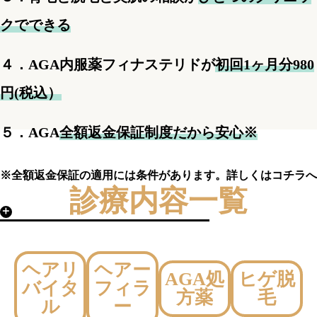
クでできる
４．AGA内服薬フィナステリドが
初回1ヶ月分980
円(税込）
５．AGA
全額返金保証制度だから安心※
※全額返金保証の適用には条件があります。詳しくはコチラへ
診療内容一覧
＋
ヘアリ
ヘアー
AGA処
ヒゲ脱
バイタ
フィラ
方薬
毛
ル
ー