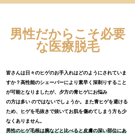
が影響しており成人以
降に発症し、薄毛の範
囲は止まることなく進
行していきます。額の
男性だからこそ必要
生え際、もしくは頭頂
な医療脱毛
部から薄毛が進行する
症状と、それが同時に
進行するケースもあ
り、最後は側頭部の一
皆さんは日々のヒゲのお手入れはどのようにされていま
部の毛髪が少量残った
すか？高性能のシェーバーにより素早く深剃りすること
状態となります。
が可能となりましたが、夕方の青ヒゲにお悩み
これまでは諦めるしか
の方は多い のではないでしょうか。また青ヒゲを避ける
なかった薄毛と抜け
ため、ヒゲを毛抜きで抜いてお肌を傷めてしまう方も少
毛。しかし
現在では
なくありません。
AGAの研究が進み
、
発毛と育毛を促す内服
男性のヒゲ毛根は腕などと比べると皮膚の深い部位にあ