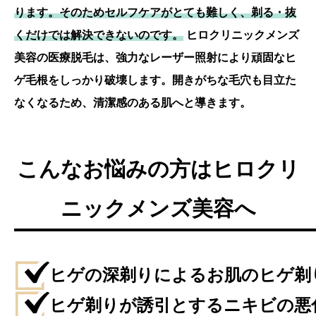
薬や外用薬をはじめと
ります。そのためセルフケアがとても難しく、剃る・抜
し、毛髪再生へと導く
くだけでは解決できないのです。
ヒロクリニックメンズ
注入剤による治療がお
美容の医療脱毛は、強力なレーザー照射により頑固なヒ
こなわれるようになり
ゲ毛根をしっかり破壊します。開きがちな毛穴も目立た
ました。
なくなるため、清潔感のある肌へと導きます。
ヒロクリニックメンズ
美容では、処方薬から
最先端の再生医療技術
こんなお悩みの方はヒロクリ
によるAGA治療までを
おこなっております。
ニックメンズ美容へ
専門医師が患者さまに
適切な治療法をご提案
し、薄毛や育毛に関す
る深刻なお悩みを全力
ヒゲの深剃りによるお肌のヒゲ剃
でサポートいたしま
す。
ヒゲ剃りが誘引とするニキビの悪