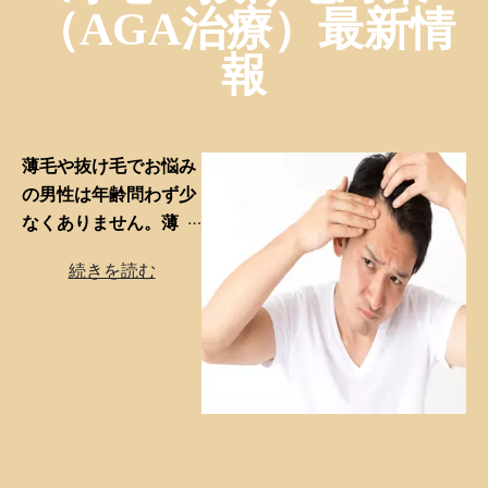
（AGA治療）最新情
報
薄毛や抜け毛でお悩み
の男性は年齢問わず少
なくありません。薄
毛・抜け毛の原因はさ
まざまとなり食生活や
ストレスが関係する一
方、
自身の努力では改
善できない「病気」で
あることも。
その中で
も男性の薄毛の多くを
占めるAGA(男性型脱
毛症)は、男性ホルモン