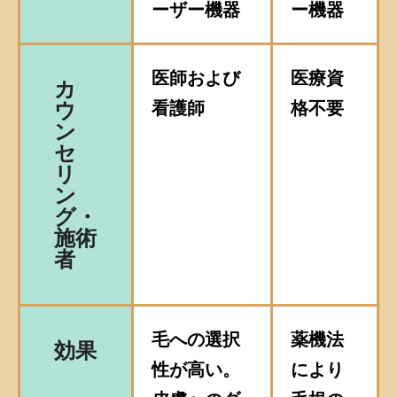
ーザー機器
ー機器
医師および
医療資
カ
看護師
格不要
ウ
ン
セ
リ
ン
グ・
施術
者
毛への選択
薬機法
効果
性が高い。
により