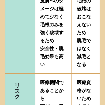
皮膚へのダ
毛根の
メージは極
破壊は
めて少なく
おこな
毛根のみを
えない
強く破壊す
ため
るため
脱毛で
安全性・脱
はなく
毛効果も高
減毛と
い
なる
医療機関で
医療資
リ
あることか
格がな
ス
ク
ら
いため