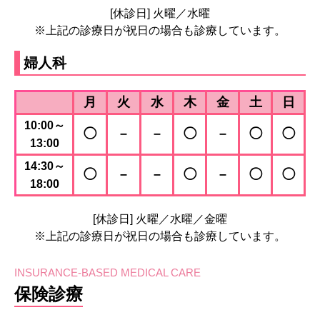
[休診日] 火曜／水曜
※上記の診療日が祝日の場合も診療しています。
婦人科
月
火
水
木
金
土
日
10:00～
◯
–
–
◯
–
◯
◯
13:00
14:30～
◯
–
–
◯
–
◯
◯
18:00
[休診日] 火曜／水曜／金曜
※上記の診療日が祝日の場合も診療しています。
INSURANCE-BASED MEDICAL CARE
保険診療