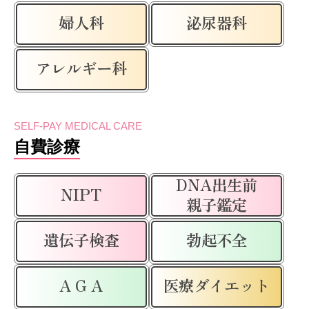
婦人科
泌尿器科
アレルギー科
SELF-PAY MEDICAL CARE
自費診療
DNA出生前
NIPT
親子鑑定
遺伝子検査
勃起不全
A G A
医療ダイエット