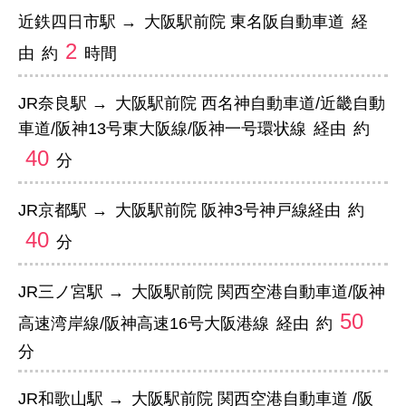
近鉄四日市駅 →
大阪駅前院 東名阪自動車道
経
2
由
約
時間
JR奈良駅 →
大阪駅前院 西名神自動車道/近畿自動
車道/阪神13号東大阪線/阪神一号環状線
経由
約
40
分
JR京都駅 →
大阪駅前院 阪神3号神戸線
経由
約
40
分
JR三ノ宮駅 →
大阪駅前院 関西空港自動車道/阪神
50
高速湾岸線/阪神高速16号大阪港線
経由
約
分
JR和歌山駅 →
大阪駅前院 関西空港自動車道 /阪