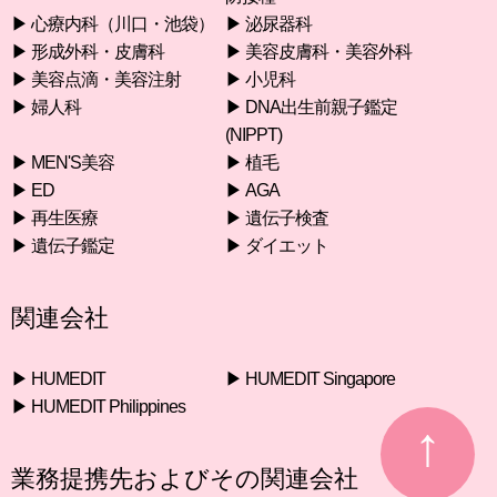
▶︎ 心療内科（川口・池袋）
▶︎ 泌尿器科
▶︎ 形成外科・皮膚科
▶︎ 美容皮膚科・美容外科
▶︎ 美容点滴・美容注射
▶︎ 小児科
▶︎ 婦人科
▶︎ DNA出生前親子鑑定
(NIPPT)
▶︎ MEN'S美容
▶︎ 植毛
▶︎ ED
▶︎ AGA
▶︎ 再生医療
▶︎ 遺伝子検査
▶︎ 遺伝子鑑定
▶︎ ダイエット
関連会社
▶︎ HUMEDIT
▶︎ HUMEDIT Singapore
▶︎ HUMEDIT Philippines
業務提携先およびその関連会社