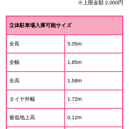
※上限金額 2,000円
立体駐車場入庫可能サイズ
全長
5.05m
全幅
1.85m
全高
1.58m
タイヤ外幅
1.72m
最低地上高
0.12m