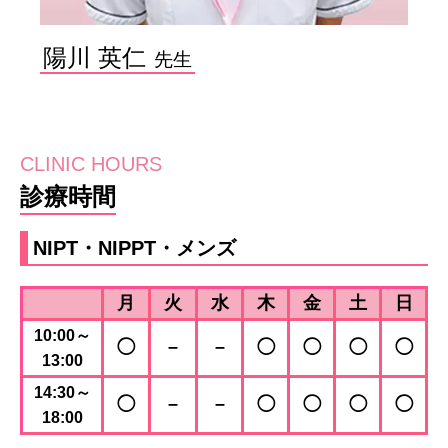
陽川 英仁
CLINIC HOURS
診療時間
NIPT・NIPPT・メンズ
月
火
水
木
金
土
日
10:00～
◯
–
–
◯
◯
◯
◯
13:00
14:30～
◯
–
–
◯
◯
◯
◯
18:00