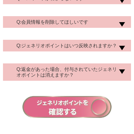
当会は、当会所定の方法により、会員が獲得した
ポイント数、会員が使用したポイント数及びポイ
ント数の残高を、会員に告知します。会員は、当
Q:会員情報を削除してほしいです
該ポイント数に疑義のある場合には、直ちに弊社
に連絡し、疑義の内容を説明するものとします。
２．前項のポイント数に関する最終的な決定は当
会が行うものとし、会員はこれに従うものとしま
Q:ジェネリオポイントはいつ反映されますか？
す。
第７条（ポイントの譲渡及び合算の禁止）
会員は、保有するポイントを他の会員に譲渡もし
くは質入れし、または会員間でポイントの共有を
Q:返金があった場合、付与されていたジェネリ
することはできません。
２．一人の会員が複数の
オポイントは消えますか？
会員登録をしている場合、会員は、それぞれの会
員登録において保有するポイントを合算すること
はできません。
３. 前２項の規定は、当会が認めた
場合には適用されないものとします。
第８条（ポイントの取消）
当会がポイントを付与した後に、キャンセルその
他当会がポイントの付与を取り消すことが適当と
判断する事由があった場合、当会は、対象取引に
より付与されたポイントを取り消すことができま