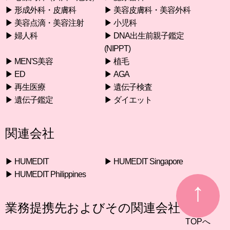
変更により会員に不利益または損害が生じた場合
▶︎ 形成外科・皮膚科
▶︎ 美容皮膚科・美容外科
でも、当会に故意または重過失がある場合を除
き、これらについて一切責任を負わないものとし
▶︎ 美容点滴・美容注射
▶︎ 小児科
ます。
▶︎ 婦人科
▶︎ DNA出生前親子鑑定
第１２条（換金不可）
(NIPPT)
会員は、いかなる場合でもポイントを換金するこ
▶︎ MEN'S美容
▶︎ 植毛
とはできません。
▶︎ ED
▶︎ AGA
第１３条（第三者による利用）
▶︎ 再生医療
▶︎ 遺伝子検査
ポイントの利用は、会員本人が行うものとし、当
該利用者以外の第三者が行うことはできません。
▶︎ 遺伝子鑑定
▶︎ ダイエット
２．ポイント確認サイトの利用は、ユーザＩＤと
付随するパスワードが入力された時点で、本人に
よる利用と判断します。第三者による不正利用が
関連会社
発生した場合も、当サイトのユーザＩＤと付随す
るパスワードが正確に入力されている限り、当会
は利用されたポイントを返却せず、当会に故意ま
▶︎ HUMEDIT
▶︎ HUMEDIT Singapore
たは重過失がある場合を除き、これらに関する一
▶︎ HUMEDIT Philippines
切責任を負わないものとします。
第１４条（税金及び費用）
ポイントの取得、ポイントの利用にともない、税
業務提携先およびその関連会社
金や付帯費用が発生する場合には、会員がこれら
を負担するものとします。