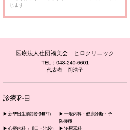
じます
の上限は、保有ポイントとなります。
４．ポイン
トを利用しての自費診療及び自費検査の受検、ま
たはジェネリオストアでのお買い物をキャンセル
した場合には、当該決済に利用されたポイントは
原則としてポイントで返還され、現金による返還
は行われません。
５．当会は、ポイント利用につ
いて、対象となる自費診療及び自費検査の受検、
またはジェネリオストアでのお買い物を制限し、
または条件を付すことがあります。
医療法人社団福美会 ヒロクリニック
第１０条（ポイントの有効期間と失効）
TEL：048-240-6601
ポイントの有効期間は、ありません。ただし、当
代表者：岡浩子
会の判断により変更される場合があります。
第１１条（本サービスの変更）
当会は、会員に事前に通知することなく、本サー
ビスの内容または本サービス提供の条件の変更
（ポイントの廃止、ポイント付与の停止、対象サ
診療科目
イトまたは取引の変更、ポイント付与率または利
用率の変更を含みますが、これらに限られませ
ん。）を行うことがあり、本サービスを終了また
▶︎ 新型出生前診断(NIPT)
▶︎ 一般内科・健康診断・予
は停止することがあります。会員はこれをあらか
防接種
じめ承諾するものとします。
２．当会は、前項の
▶︎ 心療内科（川口・池袋）
▶︎ 泌尿器科