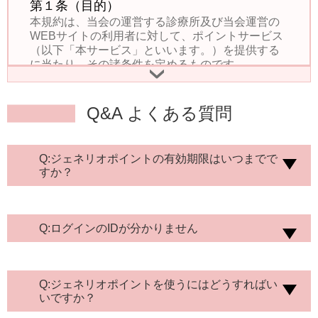
第１条（目的）
本規約は、当会の運営する診療所及び当会運営の
WEBサイトの利用者に対して、ポイントサービス
（以下「本サービス」といいます。）を提供する
に当たり、その諸条件を定めるものです。
›
第２条（同意）
会員は、本規約に同意したうえで本サービスを利
Q&A よくある質問
用することができます。会員は、ポイントを取得
し、又は利用することにより、本規約に同意した
ものとみなされ、会員として登録されます。
２．
会員は、本サービスの利用に当たって本規約が適
Q:ジェネリオポイントの有効期限はいつまでで
用されるとともに、別段の定めのない限り、当会
すか？
で定義されたものに同意したものとみなされま
す。
第３条（規約の変更）
当会は、本規約を変更できるものとします。この
Q:ログインのIDが分かりません
場合、当会は、当会運営のWEBサイト上において
変更適用日及び変更後の内容を周知するものと
し、変更適用日後も会員が本サービスの利用を継
続した場合には、会員が本規約の変更に合意した
Q:ジェネリオポイントを使うにはどうすればい
いですか？
ものとみなし、当会と会員との間では、本規約の
変更後の内容が効力を生じるものとします。