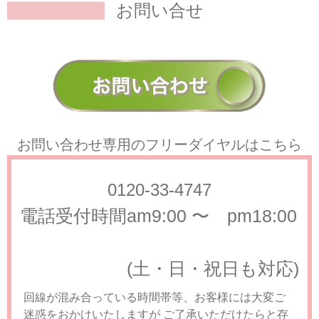
す。
２．当会は、会員が次の各号のいずれかに該
お問い合せ
当すると判断した場合、事前に会員に通知するこ
となく、会員が保有するポイントの一部または全
部を取り消すことができます。
(1) 違法または不正
行為があった場合
(2) 本規約、その他当会が定める
規約・ルール等に違反があった場合
(3) その他当会
が会員に付与されたポイントを取り消すことが適
当と判断した場合
３．当会は、前項に基づきポイ
ントを取り消した場合、当会に故意または重過失
がある場合を除き、何らの補償も行わず、一切の
お問い合わせ専用の
フリーダイヤルはこちら
責任を負いません。
第９条（ポイントの利用）
会員は、当会が定める方法により、保有するポイ
0120-33-4747
ントを１ポイント１円相当分として、当会の運営
する診療所における自費診療及び自費検査の受
電話受付時間
am9:00 〜 pm18:00
検、またはジェネリオストアでのお買い物で全部
または一部の支払に利用することができます。
２．ポイントの利用は、１回あたり100ポイント以
上からとし、利用単位は以下の通りとします。
(1)
(土・日・祝日も対応)
診療所における利用 10ポイント単位
(2) ジェネリ
オストアにおける利用 100ポイント単位
３．１回
回線が混み合っている時間帯等、お客様には大変ご
の自費診療及び自費検査の受検、またはジェネリ
迷惑をおかけいたしますが ご了承いただけたらと存
オストアでお買い物で会員が利用できるポイント