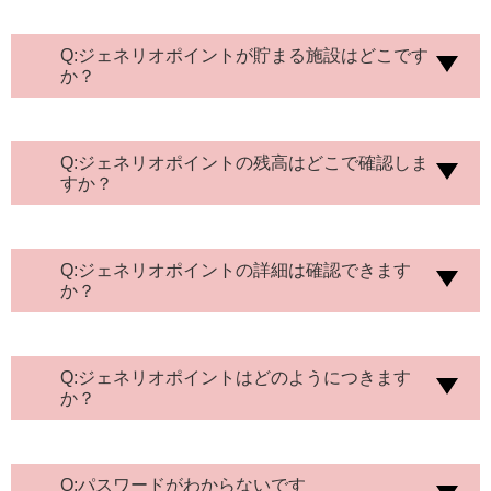
第４条（権利帰属）
本サービスに関連する一切の権利（著作権、商標
Q:ジェネリオポイントが貯まる施設はどこです
権、特許権等の知的財産権を含みますが、これら
か？
に限りません。）は、当会に帰属します。会員は
当会が本規約に基づき付与した利用権の限度にお
いて、ポイントを利用することができます。
第５条（ポイントの取得）
Q:ジェネリオポイントの残高はどこで確認しま
当会は、会員が当会の運営する診療所において、
すか？
自費診療及び自費検査の受検、または当会の運営
するジェネリオストアでお買い物をすることによ
り、ポイントを付与します。利用者が利用可能な
ポイント数については、当会指定のWEBサイトに
Q:ジェネリオポイントの詳細は確認できます
て確認できます。
２．ポイントは、本サービス利
か？
用後1週間以内に付与され、付与日より利用可能と
なります。利用者が利用可能なポイント数につい
ては、当会指定のWEBサイトにて確認できます。
３．付与対象並びにポイントの付与数または付与
Q:ジェネリオポイントはどのようにつきます
率は、当会が決定するものとし、会員はこれに従
か？
うものとします。
４．ポイント付与後、キャンセ
ルなどにより返金が生じた場合には、付与したポ
イントは返金額に相当して返還されます。
Q:パスワードがわからないです
第６条（ポイントの管理）