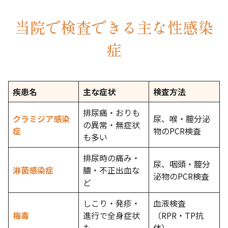
当院で検査できる主な性感染
症
疾患名
主な症状
検査方法
排尿痛・おりも
クラミジア感染
尿、喉・膣分泌
の異常・無症状
症
物のPCR検査
も多い
排尿時の痛み・
尿、咽頭・膣分
淋菌感染症
膿・不正出血な
泌物のPCR検査
ど
しこり・発疹・
血液検査
梅毒
進行で全身症状
（RPR・TP抗
も
体）