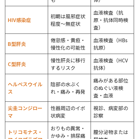
血液検査（抗
初期は風邪症状
HIV感染症
原・抗体同時検
程度～無症状
査）
倦怠感・黄疸・
血液検査（HBs
B型肝炎
慢性化の可能性
抗原）
慢性肝炎に移行
血液検査（HCV
C型肝炎
するリスク
抗体）
痛みがある部位
ヘルペスウイル
陰部の水ぶく
のぬぐい液検
ス
れ・痛み・再発
査・血液
尖圭コンジロー
性器周辺のイボ
視診、病変部の
マ
状病変
診察
おりもの異常・
トリコモナス・
膣分泌物または
かゆみ・排尿痛