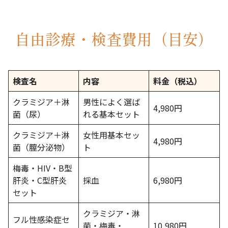
自由診療・検査費用（目安）
検査名
内容
料金（税込）
クラミジア＋淋
男性によく選ば
4,980円
菌（尿）
れる基本セット
クラミジア＋淋
女性用基本セッ
4,980円
菌（膣分泌物）
ト
梅毒・HIV・B型
肝炎・C型肝炎
採血
6,980円
セット
クラミジア・淋
フル性感染症セ
菌・梅毒・
10,980円