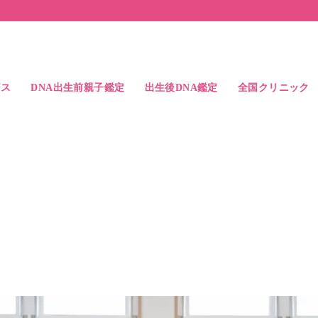
ビス
DNA出生前親子鑑定
出生後DNA鑑定
全国クリニック
ス
検査精度
よくある質問
出生後DNA親子鑑定
出生後DNA兄弟鑑定
出生後DNA親族鑑定
中絶時のDNA親子鑑定
父親と子供の比較例
兄弟鑑定の結果例
アクセス
ドクター紹介
札幌駅前院
大宮駅前院
東京駅前院
池袋駅前院
横浜駅前院
名古屋駅前院
大阪駅前院
なんば心斎橋院
岡山駅前院
博多駅前院