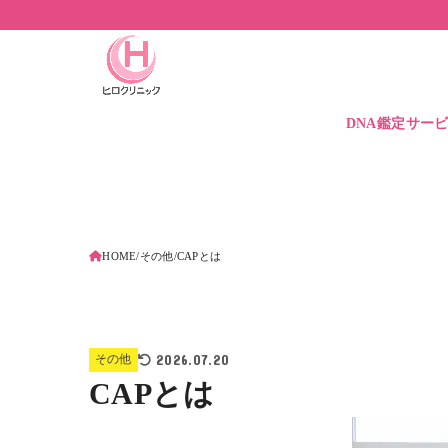
DNA鑑定サー
DNA鑑定価格
DNA保管サービ
遺伝子検査とは
HOME
その他
CAPとは
2026.07.20
その他
CAPとは