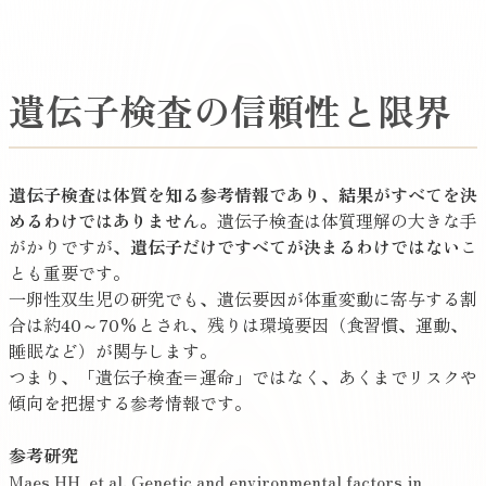
はこちら
遺伝子検査の信頼性と限界
遺伝子検査は体質を知る参考情報であり、結果がすべてを決
めるわけではありません。
遺伝子検査は体質理解の大きな手
がかりですが、
遺伝子だけですべてが決まるわけではない
こ
とも重要です。
一卵性双生児の研究でも、遺伝要因が体重変動に寄与する割
合は約40～70%とされ、残りは環境要因（食習慣、運動、
睡眠など）が関与します。
つまり、「遺伝子検査＝運命」ではなく、あくまでリスクや
傾向を把握する参考情報です。
参考研究
Maes HH, et al. Genetic and environmental factors in