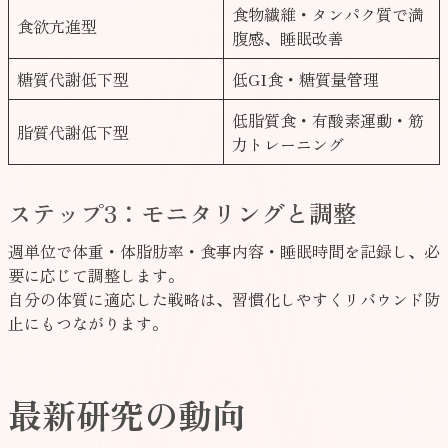
食物繊維・タンパク質で満
食欲亢進型
腹感、睡眠改善
糖質代謝低下型
低GI食・糖質量管理
低脂質食・有酸素運動・筋
脂質代謝低下型
力トレーニング
ステップ3：モニタリングと調整
週単位で体重・体脂肪率・食事内容・睡眠時間を記録し、必
要に応じて調整します。
自分の体質に適応した戦略は、習慣化しやすくリバウンド防
止にもつながります。
最新研究の動向