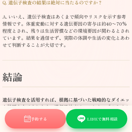
Q. 遺伝子検査の結果は絶対に当たるのですか？
A. いいえ、遺伝子検査はあくまで傾向やリスクを示す参考
情報です。体重変動に対する遺伝要因の寄与は約40〜70%
程度とされ、残りは生活習慣などの環境要因が関わるとされ
ています。結果を過信せず、実際の体調や生活の変化とあわ
せて判断することが大切です。
結論
遺伝子検査を活用すれば、根拠に基づいた戦略的なダイエッ
ト計画を立てられます。
遺伝子検査は、これまで「やみくも
な努力」だったダイエットを「根拠ある戦略」に変える大き
予約する
LINEで無料相談
な力を持っています。ただし、遺伝子はあくまで「設計図」
であり、その活かし方は私たちの行動にかかっています。