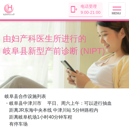
电话受理
9:00-21:00
MENU
由妇产科医生
所进行的
岐阜县
新型产前诊断 (NIPT)
岐阜县合作设施列表
・岐阜县中津川市 平日、周六上午：可以进行抽血
距离JR东海中央本线 中津川站 5分钟路程内
距离岐阜机场1小时40分钟车程
有停车场