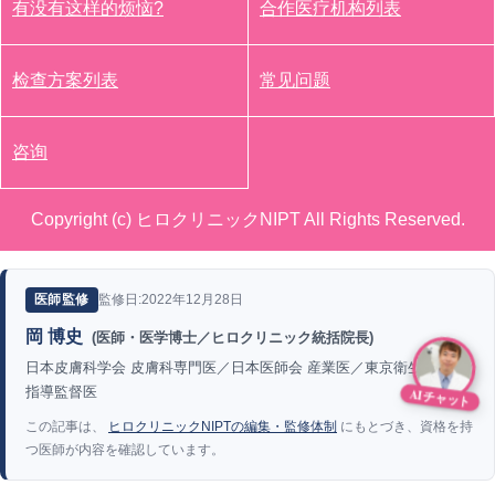
有没有这样的烦恼?
合作医疗机构列表
检查方案列表
常见问题
咨询
Copyright (c) ヒロクリニックNIPT All Rights Reserved.
監修日:2022年12月28日
医師監修
岡 博史
(医師・医学博士／ヒロクリニック統括院長)
日本皮膚科学会 皮膚科専門医／日本医師会 産業医／東京衛生検査所
指導監督医
AIチャット
この記事は、
ヒロクリニックNIPTの編集・監修体制
にもとづき、資格を持
つ医師が内容を確認しています。