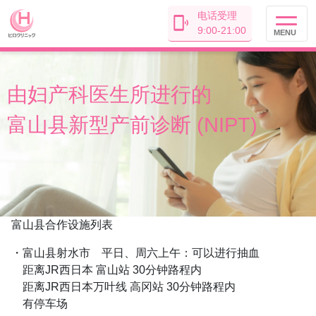
电话受理
9:00-21:00
MENU
由妇产科医生
所进行的
富山县
新型产前诊断 (NIPT)
富山县合作设施列表
・富山县射水市 平日、周六上午：可以进行抽血
距离JR西日本 富山站 30分钟路程内
距离JR西日本万叶线 高冈站 30分钟路程内
有停车场