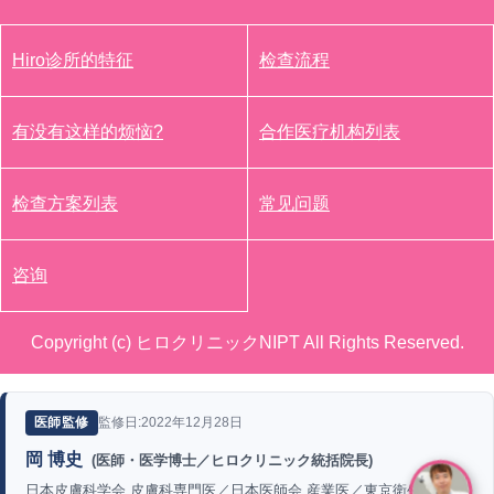
Hiro诊所的特征
检查流程
有没有这样的烦恼?
合作医疗机构列表
检查方案列表
常见问题
咨询
Copyright (c) ヒロクリニックNIPT All Rights Reserved.
監修日:2022年12月28日
医師監修
岡 博史
(医師・医学博士／ヒロクリニック統括院長)
日本皮膚科学会 皮膚科専門医／日本医師会 産業医／東京衛生検査所