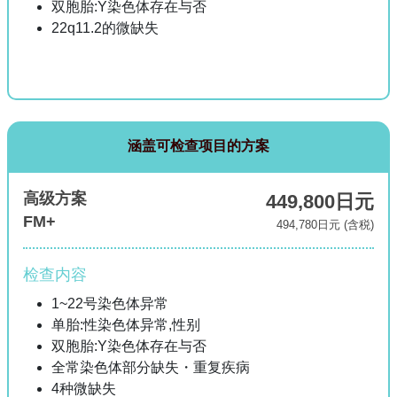
双胞胎:Y染色体存在与否
22q11.2的微缺失
涵盖可检查项目的方案
高级方案
449,800日元
FM+
494,780日元 (含税)
检查内容
1~22号染色体异常
单胎:性染色体异常,性别
双胞胎:Y染色体存在与否
全常染色体部分缺失・重复疾病
4种微缺失