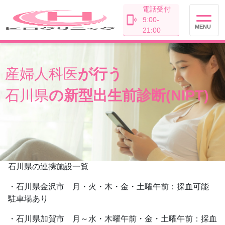
電話受付
9:00-
MENU
21:00
産婦人科医
が行う
石川県
の新型出生前診断(NIPT)
石川県の連携施設一覧
・石川県金沢市 月・火・木・金・土曜午前：採血可能
駐車場あり
・石川県加賀市 月～水・木曜午前・金・土曜午前：採血