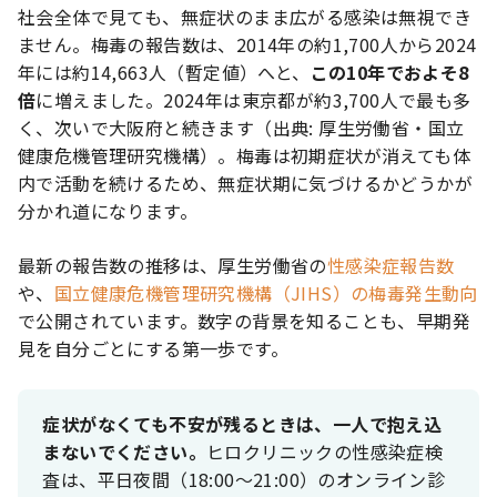
社会全体で見ても、無症状のまま広がる感染は無視でき
ません。梅毒の報告数は、2014年の約1,700人から2024
年には約14,663人（暫定値）へと、
この10年でおよそ8
倍
に増えました。2024年は東京都が約3,700人で最も多
く、次いで大阪府と続きます（出典: 厚生労働省・国立
健康危機管理研究機構）。梅毒は初期症状が消えても体
内で活動を続けるため、無症状期に気づけるかどうかが
分かれ道になります。
最新の報告数の推移は、厚生労働省の
性感染症報告数
や、
国立健康危機管理研究機構（JIHS）の梅毒発生動向
で公開されています。数字の背景を知ることも、早期発
見を自分ごとにする第一歩です。
症状がなくても不安が残るときは、一人で抱え込
まないでください。
ヒロクリニックの性感染症検
査は、平日夜間（18:00〜21:00）のオンライン診