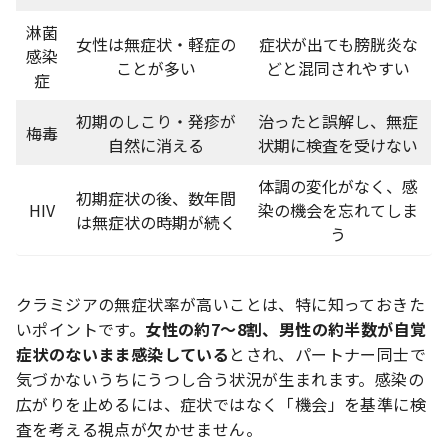
淋菌
女性は無症状・軽症の
症状が出ても膀胱炎な
感染
ことが多い
どと混同されやすい
症
初期のしこり・発疹が
治ったと誤解し、無症
梅毒
自然に消える
状期に検査を受けない
体調の変化がなく、感
初期症状の後、数年間
HIV
染の機会を忘れてしま
は無症状の時期が続く
う
クラミジアの無症状率が高いことは、特に知っておきた
いポイントです。
女性の約7〜8割、男性の約半数が自覚
症状のないまま感染している
とされ、パートナー同士で
気づかないうちにうつし合う状況が生まれます。感染の
広がりを止めるには、症状ではなく「機会」を基準に検
査を考える視点が欠かせません。