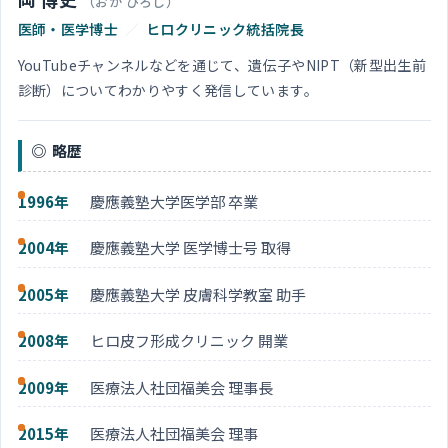
ゲ
（おか ひろし）
医師・医学博士
／
ヒロクリニック統括院長
ー
YouTubeチャンネルなどを通じて、遺伝子やNIPT（新型出生前
診断）についてわかりやすく発信しています。
シ
ョ
略歴
ン
1996年
慶應義塾大学医学部 卒業
2004年
慶應義塾大学 医学博士号 取得
2005年
慶應義塾大学 皮膚科学教室 助手
2008年
ヒロ皮フ形成クリニック 開業
2009年
医療法人社団福美会 理事長
2015年
医療法人社団福美会 理事