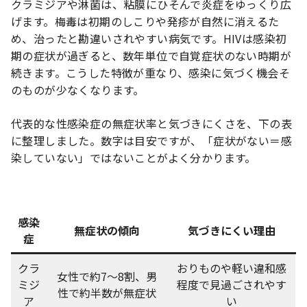
クラミジアや淋菌は、粘膜にひそんで炎症をゆっくり広
げます。梅毒は初期のしこりや発疹が自然に消えるた
め、治ったと勘違いされやすい病気です。HIVは感染初
期の症状が過ぎると、数年単位で自覚症状のない時期が
続きます。こうした特徴が重なり、感染に気づく機会そ
のものが少なくなります。
代表的な性感染症の無症状率と気づきにくさを、下の表
に整理しました。数字は目安ですが、「症状がない＝感
染していない」ではないことがよく分かります。
感染
無症状の傾向
気づきにくい理由
症
クラ
おりものや軽い違和感
女性で約7〜8割、男
ミジ
程度で見過ごされやす
性で約半数が無症状
ア
い