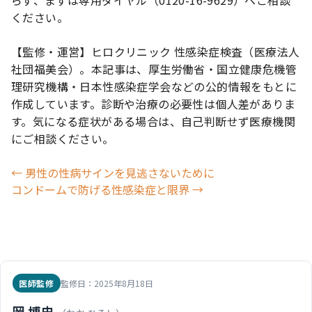
らず、まずは専用ダイヤル（0120-16-9629）へご相談
ください。
【監修・運営】ヒロクリニック 性感染症検査（医療法人
社団福美会）。本記事は、厚生労働省・国立健康危機管
理研究機構・日本性感染症学会などの公的情報をもとに
作成しています。診断や治療の必要性は個人差がありま
す。気になる症状がある場合は、自己判断せず医療機関
にご相談ください。
投
← 男性の性病サインを見逃さないために
コンドームで防げる性感染症と限界 →
稿
ナ
ビ
医師監修
監修日：2025年8月18日
岡 博史