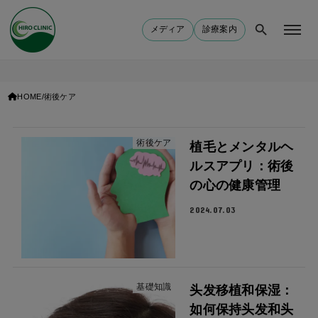
メディア
診療案内
HOME
術後ケア
術後ケア
植毛とメンタルヘ
ルスアプリ：術後
の心の健康管理
2024.07.03
基礎知識
头发移植和保湿：
如何保持头发和头