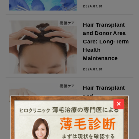
2024.07.01
術後ケア
Hair Transplant
and Donor Area
Care: Long-Term
Health
Maintenance
2024.07.01
術後ケア
Hair Transplant
and
×
Aromatherapy:
Post-Surgery
Relaxation
Techniques