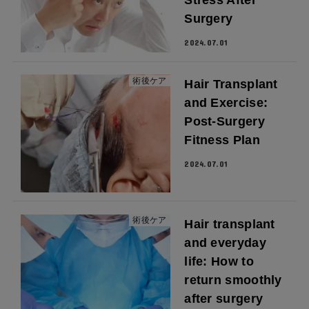
Surgery
2024.07.01
術後ケア
Hair Transplant
and Exercise:
Post-Surgery
Fitness Plan
2024.07.01
術後ケア
Hair transplant
and everyday
life: How to
return smoothly
after surgery