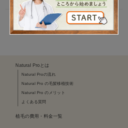
2024.07.01
Posts
‹
1
…
3
4
5
…
7
›
pagination
Natural Proとは
Natural Proの流れ
Natural Pro の毛髪移植技術
Natural Pro のメリット
よくある質問
植毛の費用・料金一覧