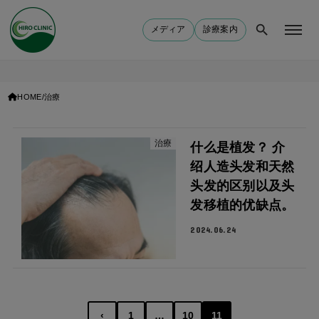
メディア
診療案内
HOME
治療
治療
什么是植发？ 介
绍人造头发和天然
头发的区别以及头
发移植的优缺点。
2024.06.24
Posts
‹
1
…
10
11