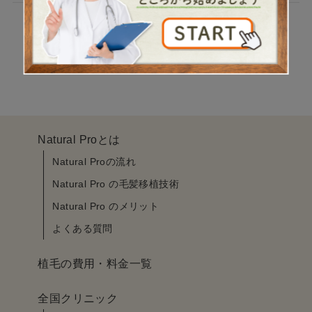
Posts
1
2
…
5
›
pagination
Natural Proとは
Natural Proの流れ
Natural Pro の毛髪移植技術
Natural Pro のメリット
よくある質問
植毛の費用・料金一覧
全国クリニック