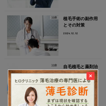
治療
植毛手術の副作用
とその対策
2024.12.12
治療
自毛植毛と薬剤治
療の違いを解説
×
2024.12.12