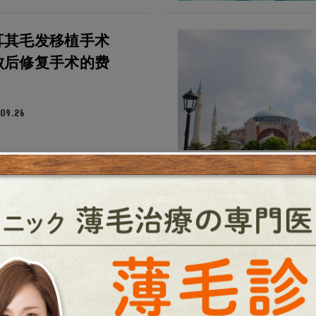
耳其毛发移植手术
败后修复手术的费
09.26
发移植即使在10年
也是安全的
09.25