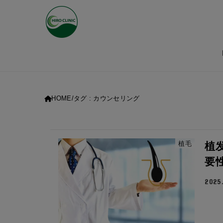
HOME
タグ : カウンセリング
植毛
植
要
2025.