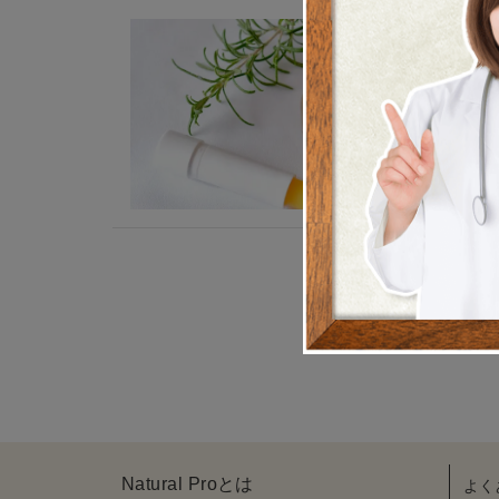
術後ケア
毛
类
2024.
Natural Proとは
よく