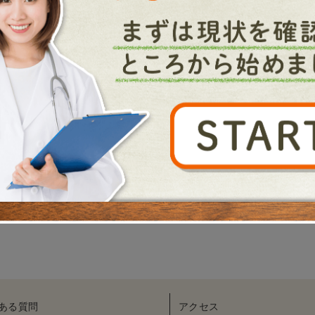
发移植手术后使用
固醇软膏
09.23
Posts
1
2
3
›
pagination
ある質問
アクセス