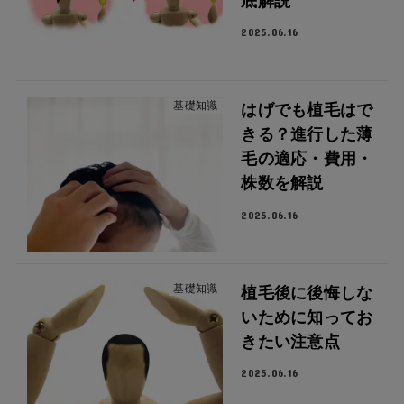
底解説
2025.06.16
基礎知識
はげでも植毛はで
きる？進行した薄
毛の適応・費用・
株数を解説
2025.06.16
基礎知識
植毛後に後悔しな
いために知ってお
きたい注意点
2025.06.16