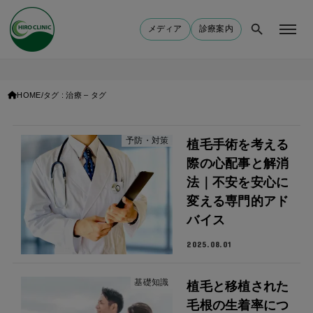
メディア
診療案内
HOME
タグ : 治療 – タグ
予防・対策
植毛手術を考える
際の心配事と解消
法｜不安を安心に
変える専門的アド
バイス
2025.08.01
基礎知識
植毛と移植された
毛根の生着率につ