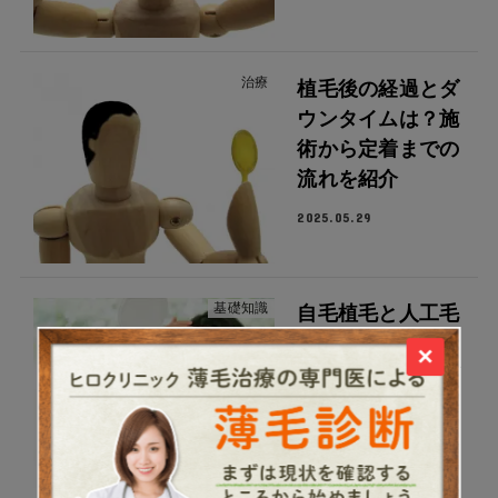
治療
植毛後の経過とダ
ウンタイムは？施
術から定着までの
流れを紹介
2025.05.29
基礎知識
自毛植毛と人工毛
植毛の違いを比
×
較！メリット・デ
メリットを解説
2025.05.29