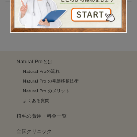
Posts
‹
1
2
3
…
32
›
pagination
Natural Proとは
Natural Proの流れ
Natural Pro の毛髪移植技術
Natural Pro のメリット
よくある質問
植毛の費用・料金一覧
全国クリニック