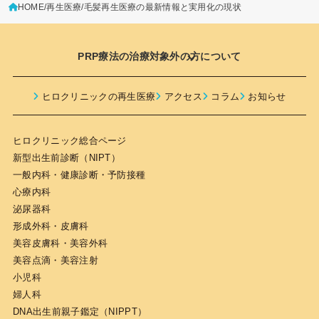
HOME
再生医療
毛髪再生医療の最新情報と実用化の現状
PRP療法の治療対象外の方について
PRP（多血小板血漿）療法は多くの人にとって安全
ヒロクリニックの再生医療
アクセス
コラム
お知らせ
とされていますが、以下のような疾患をお持ちの方
には推奨されません。
ヒロクリニック総合ページ
新型出生前診断（NIPT）
HIVまたはAIDS
一般内科・健康診断・予防接種
いかなる種類の血液がん
心療内科
治療部位に皮膚がんがある場合
泌尿器科
C型肝炎
形成外科・皮膚科
抗凝固薬（血液をサラサラにする薬）を必要とする
美容皮膚科・美容外科
心血管疾患
美容点滴・美容注射
小児科
婦人科
DNA出生前親子鑑定（NIPPT）