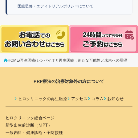
医療監修・エディトリアルポリシーについて
HOME
再生医療
シンバイオと再生医療：新たな可能性と未来への展望
PRP療法の治療対象外の方について
PRP（多血小板血漿）療法は多くの人にとって安全
ヒロクリニックの再生医療
アクセス
コラム
お知らせ
とされていますが、以下のような疾患をお持ちの方
には推奨されません。
ヒロクリニック総合ページ
新型出生前診断（NIPT）
HIVまたはAIDS
一般内科・健康診断・予防接種
いかなる種類の血液がん