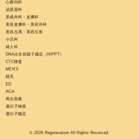
心療内科
治療部位に皮膚がんがある場合
泌尿器科
C型肝炎
形成外科・皮膚科
抗凝固薬（血液をサラサラにする薬）を必要とする
美容皮膚科・美容外科
心血管疾患
美容点滴・美容注射
小児科
婦人科
DNA出生前親子鑑定（NIPPT）
CTC検査
MEN’S
植毛
ED
AGA
再生医療
遺伝子検査
遺伝子鑑定
© 2026
Regeneration
All Rights Reserved.