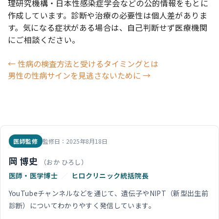
理研究機構・日本性感染症学会などの公的情報をもとに
作成しています。診断や治療の必要性は個人差がありま
す。気になる症状がある場合は、自己判断せず医療機関
にご相談ください。
投
← 性病の検査方法と受けるタイミングとは
男性の性病サインを見逃さないために →
稿
ナ
ビ
医師監修
監修日：2025年8月18日
ゲ
岡 博史
（おか ひろし）
医師・医学博士
／
ヒロクリニック統括院長
ー
YouTubeチャンネルなどを通じて、遺伝子やNIPT（新型出生前
診断）についてわかりやすく発信しています。
シ