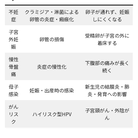
不妊
クラミジア・淋菌による
卵子が通れず、妊娠
症
卵管の炎症・瘢痕化
しにくくなる
子宮
受精卵が子宮の外に
外妊
卵管の損傷
着床する
娠
慢性
下腹部の痛みが長く
骨盤
炎症の慢性化
続く
痛
母子
新生児の結膜炎・肺
妊娠・出産時の感染
感染
炎・発育への影響
がん
子宮頸がん・外陰が
リス
ハイリスク型HPV
ん
ク