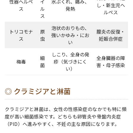
性器ヘルペ
イ
水ぶくれ、痛み、
し・新生児ヘ
ス
ル
発熱
ルペス
ス
泡状のおりもの、
トリコモナ
原
膣炎の反復・
強いかゆみ・にお
ス
虫
妊娠合併症
い
しこり、全身の発
細
全身臓器の障
梅毒
疹（気づきにく
菌
害・母子感染
い）
クラミジアと淋菌
クラミジアと淋菌は、女性の性感染症のなかでも特に頻
度が高い細菌感染です。どちらも卵管炎や骨盤内炎症
（PID）へ進みやすく、不妊の主な原因になります。