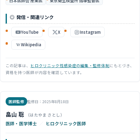
日本医師会 産業医
東京衛生検査所 指導監督医
発信・関連リンク
YouTube
X
Instagram
Wikipedia
この記事は、
ヒロクリニック性感染症の編集・監修体制
にもとづき、
資格を持つ医師が内容を確認しています。
医師監修
監修日：2025年8月18日
畠山 聡
（はたやま さとし）
医師・医学博士
／
ヒロクリニック医師