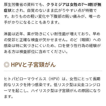
厚生労働省の資料でも、
クラミジアは女性の7〜8割が無
症状
とされ、自覚のないまま広がりやすい点が特徴で
す。おりものの軽い変化や下腹部の鈍い痛みが、唯一の
手がかりになることもあります。
淋菌は近年、薬が効きにくい耐性菌が増えており、早め
の受診と正確な検査が欠かせません。のど（咽頭）への
感染は特に気づきにくいため、口を使う性行為の経験が
ある方は検査部位に含めてください。
HPVと子宮頸がん
ヒトパピローマウイルス（HPV）は、女性にとって長期
的なリスクを持つ感染です。低リスク型は尖圭コンジロ
ーマを起こし、ハイリスク型は子宮頸がんの原因になり
ます。