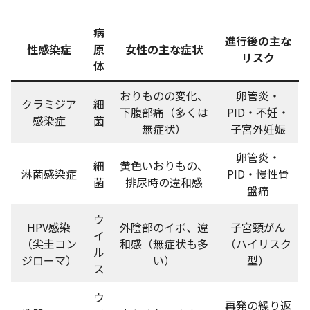
病
進行後の主な
性感染症
原
女性の主な症状
リスク
体
おりものの変化、
卵管炎・
クラミジア
細
下腹部痛（多くは
PID・不妊・
感染症
菌
無症状）
子宮外妊娠
卵管炎・
細
黄色いおりもの、
淋菌感染症
PID・慢性骨
菌
排尿時の違和感
盤痛
ウ
HPV感染
外陰部のイボ、違
子宮頸がん
イ
（尖圭コン
和感（無症状も多
（ハイリスク
ル
ジローマ）
い）
型）
ス
ウ
再発の繰り返