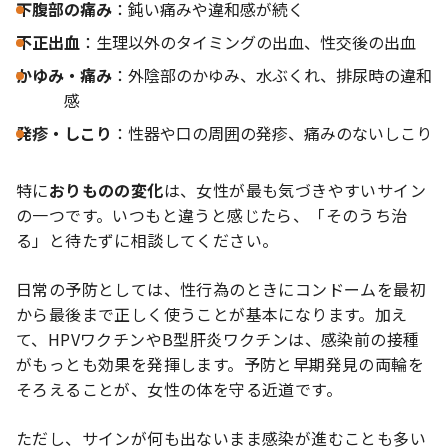
下腹部の痛み
：鈍い痛みや違和感が続く
不正出血
：生理以外のタイミングの出血、性交後の出血
かゆみ・痛み
：外陰部のかゆみ、水ぶくれ、排尿時の違和
感
発疹・しこり
：性器や口の周囲の発疹、痛みのないしこり
特に
おりものの変化
は、女性が最も気づきやすいサイン
の一つです。いつもと違うと感じたら、「そのうち治
る」と待たずに相談してください。
日常の予防としては、性行為のときにコンドームを最初
から最後まで正しく使うことが基本になります。加え
て、HPVワクチンやB型肝炎ワクチンは、感染前の接種
がもっとも効果を発揮します。予防と早期発見の両輪を
そろえることが、女性の体を守る近道です。
ただし、サインが何も出ないまま感染が進むことも多い