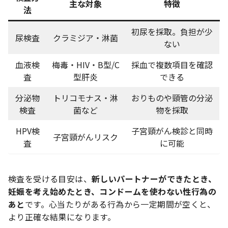
主な対象
特徴
法
初尿を採取。負担が少
尿検査
クラミジア・淋菌
ない
血液検
梅毒・HIV・B型/C
採血で複数項目を確認
査
型肝炎
できる
分泌物
トリコモナス・淋
おりものや頸管の分泌
検査
菌など
物を採取
HPV検
子宮頸がん検診と同時
子宮頸がんリスク
査
に可能
検査を受ける目安は、
新しいパートナーができたとき、
妊娠を考え始めたとき、コンドームを使わない性行為の
あと
です。心当たりがある行為から一定期間が空くと、
より正確な結果になります。