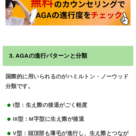
3.
AGA
の進行パターンと分類
国際的に用いられるのが
ハミルトン・ノーウッド
分類
です。
I型：生え際の後退がごく軽度
III型：M字型に生え際が後退
V型：頭頂部も薄毛が進行し、生え際とつなが