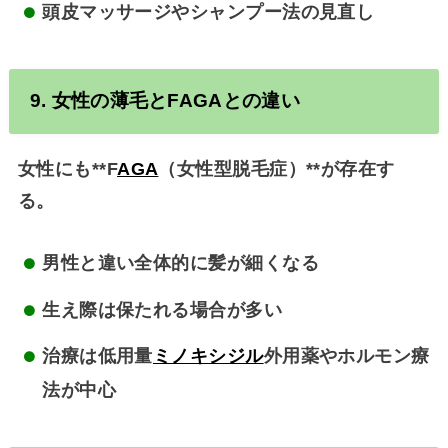
頭皮マッサージやシャンプー法の見直し
9. 女性の薄毛とF
AGA
との違い
女性にも**F
AGA
（女性型脱毛症）**が存在す
る。
男性と違い全体的に髪が細くなる
生え際は保たれる場合が多い
治療は低用量
ミノキシジル
外用薬やホルモン療
法が中心