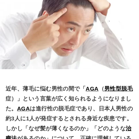
近年、薄毛に悩む男性の間で「
AGA
（
男性型脱毛
症）」という言葉が広く知られるようになりまし
た。
AGA
は進行性の脱毛症であり、日本人男性の
約3人に1人が発症するとされる身近な疾患です。
しかし「なぜ髪が薄くなるのか」「どのような
治
療法
があるのか」について、正確に理解している