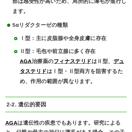
部は感受性が高いため、局所的に薄毛が進行し
ます。
5αリダクターゼの種類
Ⅰ型：主に皮脂腺や全身皮膚に存在
Ⅱ型：毛包や前立腺に多く存在
AGA
治療薬の
フィナステリド
はⅡ型、
デュ
タステリド
はⅠ型・Ⅱ型両方を阻害するた
め、作用の範囲が異なります。
2-2. 遺伝的要因
AGA
は
遺伝性の疾患
でもあります。研究による