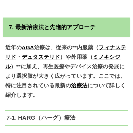
7. 最新
治療法
と先進的アプローチ
近年の
AGA
治療は、従来の**内服薬（
フィナステ
リド
・
デュタステリド
）
や
外用薬（
ミノキシジ
ル
）**に加え、再生医療やデバイス治療の発展に
より選択肢が大きく広がっています。ここでは、
特に注目されている最新の
治療法
について詳しく
紹介します。
7-1. HARG（ハーグ）療法