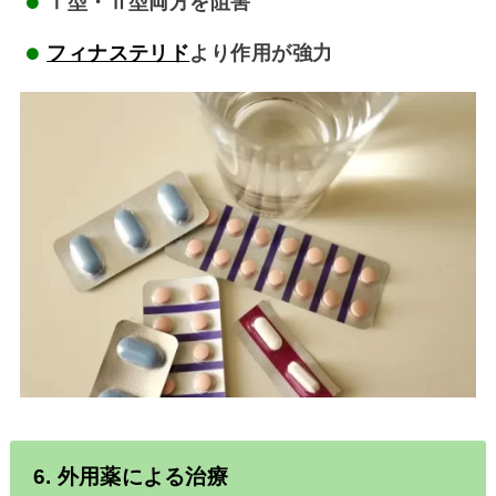
Ⅰ型・Ⅱ型両方を阻害
フィナステリド
より作用が強力
6. 外用薬による治療