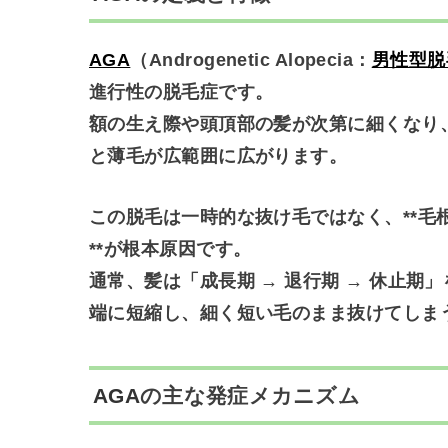
AGA
（Androgenetic Alopecia：
男性型脱
進行性の脱毛症
です。
額の生え際や頭頂部の髪が次第に細くなり
と薄毛が広範囲に広がります。
この脱毛は一時的な抜け毛ではなく、**毛
**が根本原因です。
通常、髪は「成長期 → 退行期 → 休止期
端に短縮し、細く短い毛のまま抜けてしま
AGA
の主な発症メカニズム