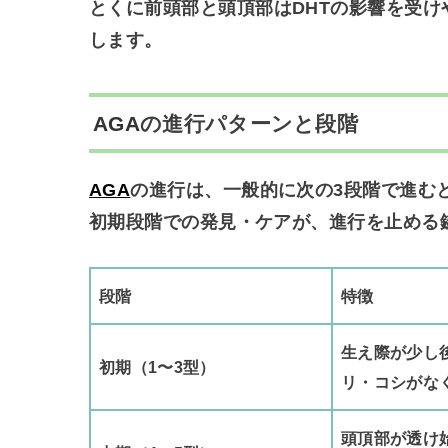
とくに
前頭部と頭頂部はDHTの影響を受け
します。
AGA
の進行パターンと段階
AGA
の進行は、一般的に次の3段階で進む
初期段階での発見・ケアが、進行を止める
段階
特徴
生え際が少し
初期（1〜3型）
リ・コシがな
頭頂部が透け