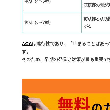
中期（4〜5型）
頭頂部の間が
前頭部と頭頂
後期（6〜7型）
がる
AGA
は進行性であり、「止まることはあっ
す。
そのため、
早期の発見と対策が最も重要
で