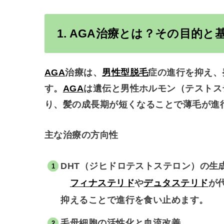
1.
AGA
治療とは？その目的と
AGA
治療は、
男性型脱毛
症の進行を抑え、
す。
AGA
は遺伝と男性ホルモン（テストス
り、髪の成長期が短くなることで薄毛が進
主な治療の方向性
DHT（ジヒドロテストステロン）の生
フィナステリド
や
デュタステリド
が
抑えることで進行を食い止めます。
毛母細胞の活性化と血流改善