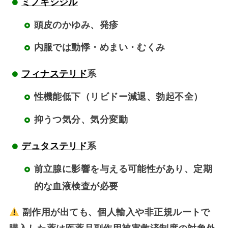
ミノキシジル
頭皮のかゆみ、発疹
内服では動悸・めまい・むくみ
フィナステリド
系
性機能低下（リビドー減退、勃起不全）
抑うつ気分、気分変動
デュタステリド
系
前立腺に影響を与える可能性があり、定期
的な血液検査が必要
副作用が出ても、
個人輸入や非正規ルートで