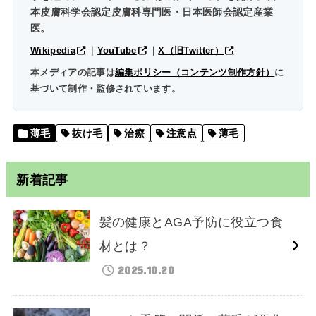
本皮膚科学会認定皮膚科専門医・日本医師会認定産業
医。
Wikipedia
｜
YouTube
｜
X（旧Twitter）
本メディアの記事は
編集ポリシー（コンテンツ制作方針）
に
基づいて制作・監修されています。
薄毛
抜け毛
治療
注意点
薄毛
新着記事
髪の健康とAGA予防に役立つ食
材とは？
2025.10.20