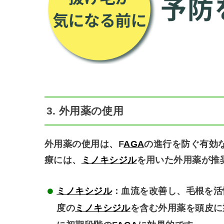
3.
外用薬の使用
外用薬の使用は、F
AGA
の進行を防ぐ有効
療には、
ミノキシジル
を用いた外用薬が推
ミノキシジル
：血流を改善し、毛根を活
度の
ミノキシジル
を含む外用薬を頭皮に