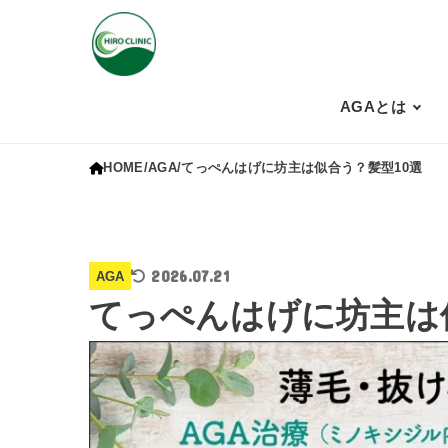
AGAとは
HOME
AGA
てっぺんはげに坊主は似合う？髪型10選
2026.07.21
AGA
てっぺんはげに坊主は