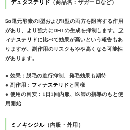
デュタステリド
（商品名：ザガーロなど）
5α還元酵素のI型およびII型の両方を阻害する作用
があり、より強力にDHTの生成を抑制します。
フ
ィナステリド
に比べて効果が高いという報告もあ
りますが、副作用のリスクもやや高くなる可能性
があります。
● 効果：脱毛の進行抑制、発毛効果も期待
● 副作用：
フィナステリド
と同様
● 使用の目安：1日1回内服、医師の指導のもと使
用開始
ミノキシジル
（内服・外用）