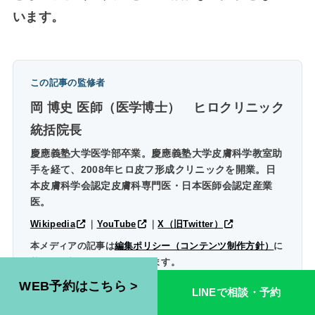
います。
この記事の監修者
岡 博史 医師（医学博士）
ヒロクリニック
統括院長
慶應義塾大学医学部卒業。慶應義塾大学皮膚科学教室助
手を経て、2008年ヒロ皮フ形成クリニックを開業。日
本皮膚科学会認定皮膚科専門医・日本医師会認定産業
医。
Wikipedia
｜
YouTube
｜
X（旧Twitter）
本メディアの記事は
編集ポリシー（コンテンツ制作方針）
に
基づいて制作・監修されています。
WEB予約はこちら >
LINEで相談・予約
AGA