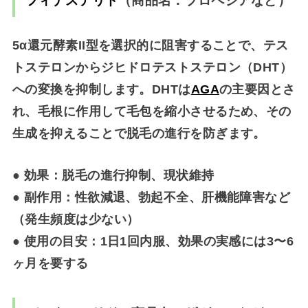
フィナステリド
（商品名：プロペシアなど）
5α還元酵素II型を選択的に阻害することで、テス
トステロンからジヒドロテストステロン（DHT）
への変換を抑制します。DHTは
AGA
の主要因とさ
れ、毛根に作用して毛包を縮小させるため、その
生成を抑えることで脱毛の進行を防ぎます。
● 効果：脱毛の進行抑制、現状維持
● 副作用：性欲減退、勃起不全、肝機能障害など
（発生頻度は少ない）
● 使用の目安：1日1回内服、効果の実感には3〜6
ヶ月を要する