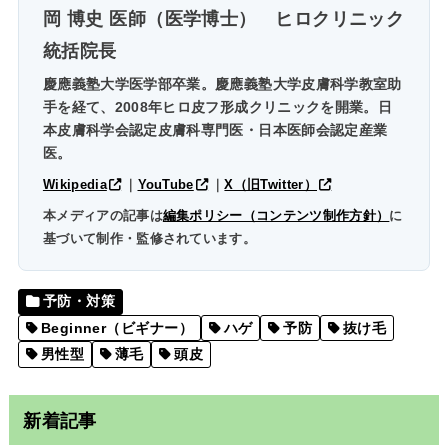
岡 博史 医師（医学博士）
ヒロクリニック
統括院長
慶應義塾大学医学部卒業。慶應義塾大学皮膚科学教室助
手を経て、2008年ヒロ皮フ形成クリニックを開業。日
本皮膚科学会認定皮膚科専門医・日本医師会認定産業
医。
Wikipedia
｜
YouTube
｜
X（旧Twitter）
本メディアの記事は
編集ポリシー（コンテンツ制作方針）
に
基づいて制作・監修されています。
予防・対策
Beginner（ビギナー）
ハゲ
予防
抜け毛
男性型
薄毛
頭皮
新着記事