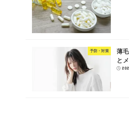
薄毛
予防・対策
と
202