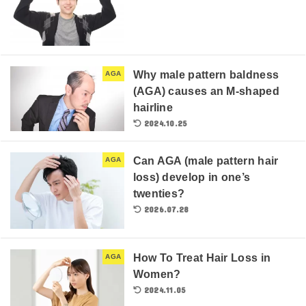
Why male pattern baldness
AGA
(AGA) causes an M-shaped
hairline
2024.10.25
Can AGA (male pattern hair
AGA
loss) develop in one’s
twenties?
2026.07.28
How To Treat Hair Loss in
AGA
Women?
2024.11.05