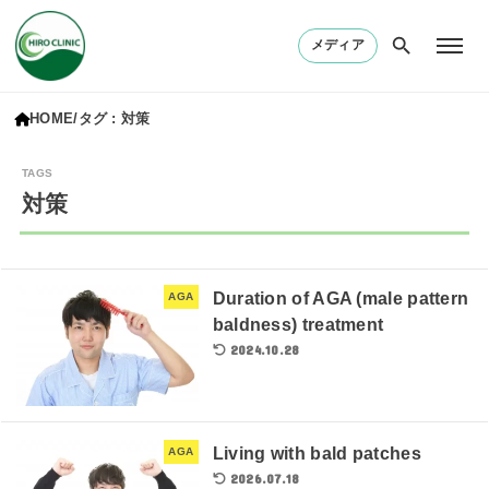
メディア
HOME
タグ : 対策
対策
Duration of AGA (male pattern
AGA
baldness) treatment
2024.10.28
Living with bald patches
AGA
2026.07.18