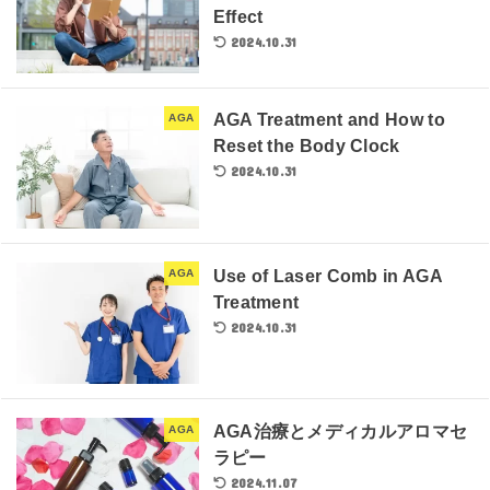
Effect
2024.10.31
AGA Treatment and How to
AGA
Reset the Body Clock
2024.10.31
Use of Laser Comb in AGA
AGA
Treatment
2024.10.31
AGA治療とメディカルアロマセ
AGA
ラピー
2024.11.07