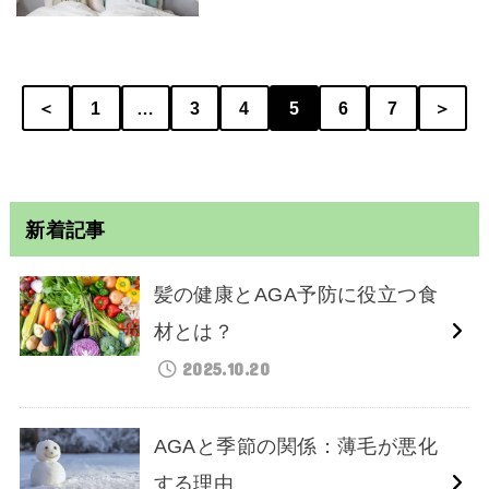
＜
1
…
3
4
5
6
7
＞
新着記事
髪の健康とAGA予防に役立つ食
材とは？
2025.10.20
AGAと季節の関係：薄毛が悪化
する理由