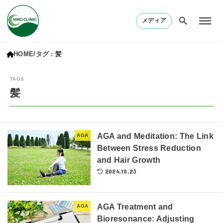
メディア
HOME
タグ : 髪
髪
AGA and Meditation: The Link
AGA
Between Stress Reduction
and Hair Growth
2024.10.23
AGA Treatment and
AGA
Bioresonance: Adjusting