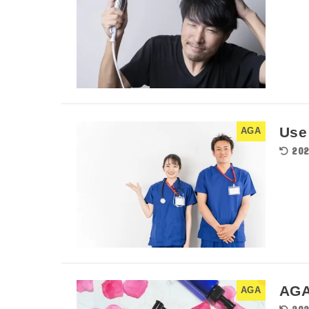
Use
AGA
202
AG
AGA