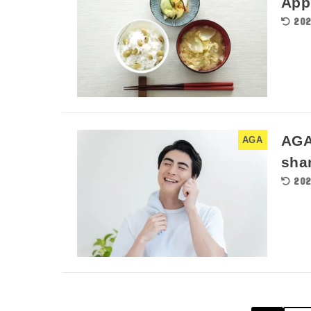
App
202
AGA 
AGA
sha
202