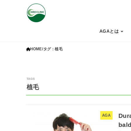
AGAとは
HOME
タグ : 植毛
植毛
Dur
AGA
bal