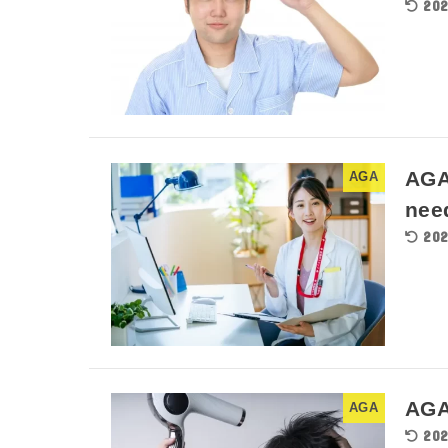
202
AGA
AGA
nee
202
AG
AGA
202