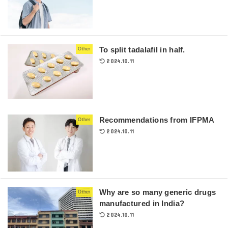
To split tadalafil in half.
Other
2024.10.11
Recommendations from IFPMA
Other
2024.10.11
Why are so many generic drugs
Other
manufactured in India?
2024.10.11