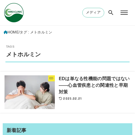
メディア
HOME
タグ : メトホルミン
メトホルミン
EDは単なる性機能の問題ではない
ED
——心血管疾患との関連性と早期
対策
2025.02.21
新着記事