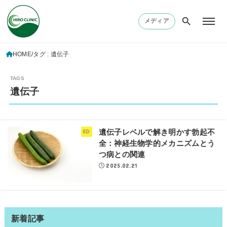
メディア
HOME
タグ : 遺伝子
遺伝子
遺伝子レベルで解き明かす勃起不
ED
全：神経生物学的メカニズムとう
つ病との関連
2025.02.21
新着記事