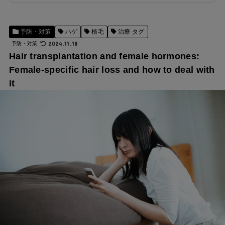
予防・対策
ハゲ
植毛
治療 タグ
2024.11.18
予防・対策
Hair transplantation and female hormones:
Female-specific hair loss and how to deal with
it