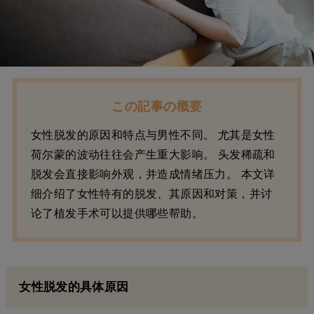
この記事の概要
女性脱发的原因和特点与男性不同。 尤其是女性
荷尔蒙的波动往往会产生重大影响。 头发稀疏和
脱发会直接影响外观，并造成情绪压力。 本文详
细介绍了女性特有的脱发、其原因和对策，并讨
论了植发手术可以提供哪些帮助。
女性脱发的具体原因