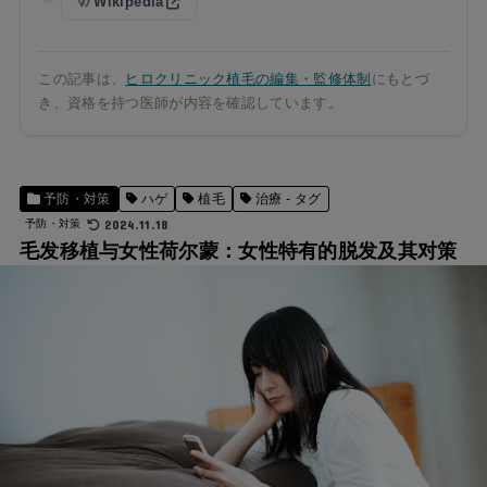
Wikipedia
この記事は、
ヒロクリニック植毛の編集・監修体制
にもとづ
き、資格を持つ医師が内容を確認しています。
予防・対策
ハゲ
植毛
治療 - タグ
2024.11.18
予防・対策
毛发移植与女性荷尔蒙：女性特有的脱发及其对策