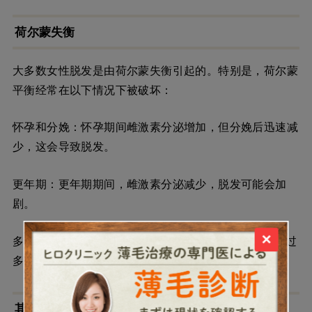
荷尔蒙失衡
大多数女性脱发是由荷尔蒙失衡引起的。特别是，荷尔蒙
平衡经常在以下情况下被破坏：
怀孕和分娩：怀孕期间雌激素分泌增加，但分娩后迅速减
少，这会导致脱发。
更年期：更年期期间，雌激素分泌减少，脱发可能会加
剧。
×
多囊卵巢综合症（PCOS）：雄激素（雄性激素）分泌过
多会导致类似于男性型秃发的症状。
其他原因