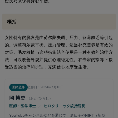
松技巧来保持身心平衡。
概括
女性特有的脱发是由荷尔蒙失调、压力、营养缺乏等引起
的。调整荷尔蒙平衡、压力管理、适当补充营养是有效的
对策。
毛发
移植
与这些措施结合使用是一种有效的治疗方
法，可以改善外观并提供心理稳定性。在专家的指导下接
受适当的治疗和护理，充满信心地享受生活。
医師監修
監修日：2024年7月10日
岡 博史
（おか ひろし）
医師・医学博士
／
ヒロクリニック統括院長
YouTubeチャンネルなどを通じて、遺伝子やNIPT（新型