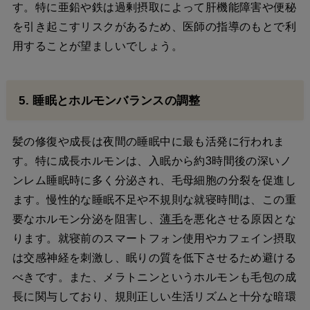
す。特に亜鉛や鉄は過剰摂取によって肝機能障害や便秘
を引き起こすリスクがあるため、医師の指導のもとで利
用することが望ましいでしょう。
5. 睡眠とホルモンバランスの調整
髪の修復や成長は夜間の睡眠中に最も活発に行われま
す。特に成長ホルモンは、入眠から約3時間後の深いノ
ンレム睡眠時に多く分泌され、毛母細胞の分裂を促進し
ます。慢性的な睡眠不足や不規則な就寝時間は、この重
要なホルモン分泌を阻害し、
薄毛
を悪化させる原因とな
ります。就寝前のスマートフォン使用やカフェイン摂取
は交感神経を刺激し、眠りの質を低下させるため避ける
べきです。また、メラトニンというホルモンも毛包の成
長に関与しており、規則正しい生活リズムと十分な暗環