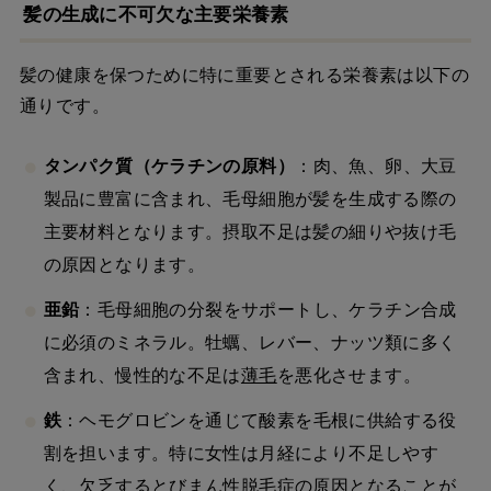
髪の生成に不可欠な主要栄養素
髪の健康を保つために特に重要とされる栄養素は以下の
通りです。
タンパク質（ケラチンの原料）
：肉、魚、卵、大豆
製品に豊富に含まれ、毛母細胞が髪を生成する際の
主要材料となります。摂取不足は髪の細りや抜け毛
の原因となります。
亜鉛
：毛母細胞の分裂をサポートし、ケラチン合成
に必須のミネラル。牡蠣、レバー、ナッツ類に多く
含まれ、慢性的な不足は
薄毛
を悪化させます。
鉄
：ヘモグロビンを通じて酸素を毛根に供給する役
割を担います。特に女性は月経により不足しやす
く、欠乏するとびまん性脱毛症の原因となることが