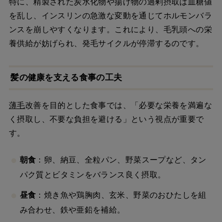
特に、精製された炭水化物や揚げ物の過剰摂取は血糖値
を乱し、インスリンの急激な変動を通じてホルモンバラ
ンスを崩しやすくなります。これにより、毛乳頭への栄
養供給が妨げられ、発毛サイクルが停滞するのです。
髪の健康を支える食事の工夫
薄毛
改善を目的とした食事では、「必要な栄養を満遍な
く摂取し、不要な負担を避ける」という視点が重要で
す。
朝食
：卵、納豆、全粒パン、野菜スープなど、タン
パク質とビタミンをバランス良く摂取。
昼食
：焼き魚や鶏胸肉、玄米、野菜のおひたしを組
み合わせ、鉄や亜鉛を補給。