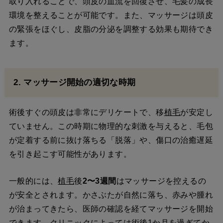
取り入れることで、頭皮の血流を回復させ、毛髪の成長
環境を整えることが可能です。また、マッサージは頭皮
の緊張をほぐし、皮脂の分泌を調整する効果も期待でき
ます。
2. マッサージ開始の適切な時期
術後すぐの頭皮は非常にデリケートで、移
植毛
が安定し
ていません。この時期に物理的な刺激を与えると、毛包
が定着する前に抜け落ちる「脱落」や、傷口の治癒遅延
を引き起こす可能性があります。
一般的には、
植毛
後
2〜3週間
はマッサージを控えるの
が安全とされます。かさぶたが自然に落ち、赤みや腫れ
が治まってきたら、医師の確認を経てマッサージを開始
できます。クリニックによっては術後1か月を過ぎてか