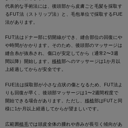
代表的な手術法には、後頭部から皮膚ごと毛髪を採取す
るFUT法（ストリップ法）と、毛包単位で採取するFUE
法があります。
FUT法はドナー部に切開線ができ、縫合部位の回復にや
や時間がかかります。そのため、後頭部のマッサージは
縫合糸が抜糸され、傷口が安定してから（通常2〜3週
間以降）開始します。
移植
部へのマッサージは1か月以
上経過してからが安全です。
FUE法は採取部が小さな点状の傷となるため、FUT法よ
りも回復が早く、後頭部マッサージは1〜2週間程度で
開始できる場合があります。ただし、
移植
部はFUTと同
様に1か月以上経過してからが望ましいです。
広範囲
植毛
では頭皮全体の腫れや赤みが長引く傾向があ