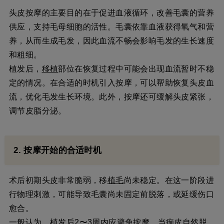
头皮按摩的主要目的在于促进血液循环，改善毛囊的营养
供应，支持毛母细胞的活性。毛囊依靠血液获得氧气和营
养，从而生成毛发，因此血流不畅会影响毛发的生长速度
和粗细。
植发后，
移植
部位在恢复过程中可能会出现血流暂时不稳
定的情况。在合适的时机引入按摩，可以帮助恢复头皮血
流，优化毛发生长环境。此外，按摩还可缓解头皮紧张，
调节皮脂分泌。
2. 按摩开始的合适时机
术后初期头皮非常脆弱，移
植毛
尚未稳定。在这一阶段进
行物理刺激，可能导致毛囊尚未固定前脱落，或延缓伤口
愈合。
一般认为，植发后2〜3周内应避免按摩。当痂皮自然脱