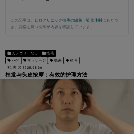
この記事は、
ヒロクリニック植毛の編集・監修体制
にもとづ
き、資格を持つ医師が内容を確認しています。
カテゴリーなし
植毛
ハゲ
マッサージ
効果
植毛
2025.08.26
未分类
植发与头皮按摩：有效的护理方法