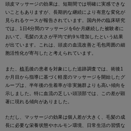
頭皮マッサージの効果は、短期間では明確に実感できな
いこともありますが、長期的な継続により有意な変化が
見られるケースが報告されています。国内外の臨床研究
では、1日4分間のマッサージを6か月継続した被験者に
おいて、毛髪の太さが平均で約9％増加したという結果
が出ています。これは、頭皮の血流改善と毛包周囲の細
胞活性化が寄与したと考えられています。
また、
植毛
後の患者を対象にした追跡調査では、術後1
か月目から指導に基づく軽度のマッサージを開始したグ
ループは、半年後の生着率が非実施群よりも高い傾向を
示しました。特に血流の乏しい頭頂部では、この差が顕
著に現れる傾向がありました。
ただし、マッサージの効果は個人差が大きく、毛髪の成
長に必要な栄養状態やホルモン環境、日常生活の習慣な