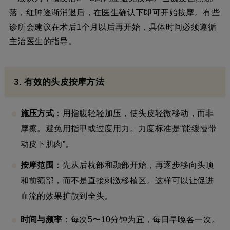
落，红肿逐渐消退后，在医生确认下即可开始按摩。有些
诊所会建议在术后1个月以后再开始，具体时间必须遵循
主治医生的指导。
3. 有效的头皮按摩方法
施压方式
：用指腹轻轻加压，使头皮轻微移动，而非
摩擦。避免用指甲或过度用力。力度标准是“能缓慢带
动皮下肌肉”。
按摩范围
：先从后枕部和颞部开始，再逐步移向头顶
和前额部，而不是直接刺激
移植
区。这样可以让促进
血流的效果扩散到全头。
时间与频率
：每次5〜10分钟为宜，每日早晚各一次。