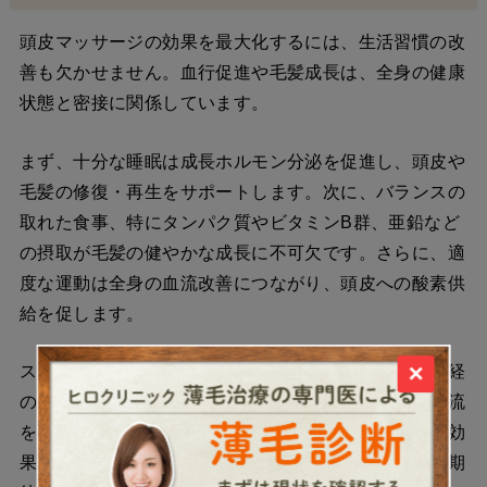
頭皮マッサージの効果を最大化するには、生活習慣の改
善も欠かせません。血行促進や毛髪成長は、全身の健康
状態と密接に関係しています。
まず、十分な睡眠は成長ホルモン分泌を促進し、頭皮や
毛髪の修復・再生をサポートします。次に、バランスの
取れた食事、特にタンパク質やビタミンB群、亜鉛など
の摂取が毛髪の健やかな成長に不可欠です。さらに、適
度な運動は全身の血流改善につながり、頭皮への酸素供
給を促します。
×
ストレス管理も重要です。慢性的なストレスは自律神経
のバランスを崩し、頭皮の血管を収縮させることで血流
を阻害します。マッサージ自体にもリラクゼーション効
果があるため、ストレス軽減と血流改善の二重効果が期