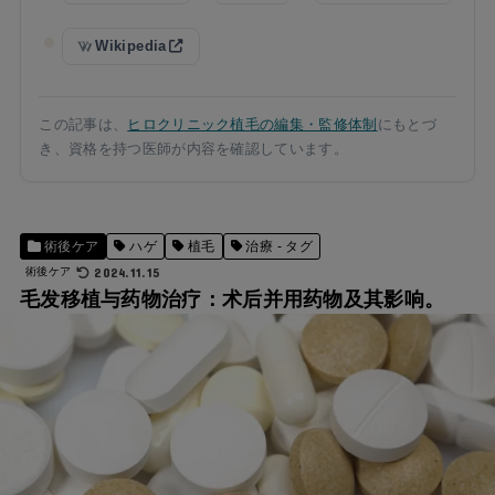
Wikipedia
この記事は、
ヒロクリニック植毛の編集・監修体制
にもとづ
き、資格を持つ医師が内容を確認しています。
術後ケア
ハゲ
植毛
治療 - タグ
2024.11.15
術後ケア
毛发移植与药物治疗：术后并用药物及其影响。