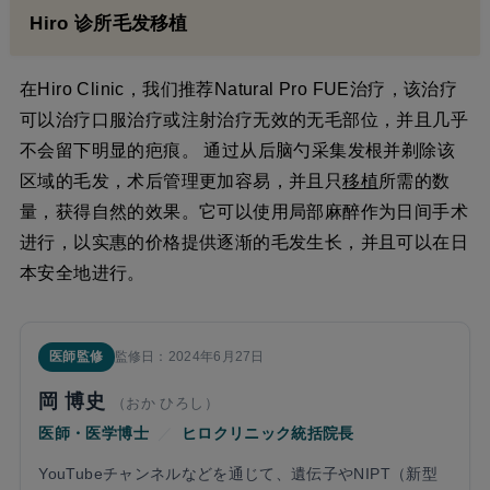
Hiro 诊所毛发移植
在Hiro Clinic，我们推荐Natural Pro FUE治疗，该治疗
可以治疗口服治疗或注射治疗无效的无毛部位，并且几乎
不会留下明显的疤痕。 通过从后脑勺采集发根并剃除该
区域的毛发，术后管理更加容易，并且只
移植
所需的数
量，获得自然的效果。它可以使用局部麻醉作为日间手术
进行，以实惠的价格提供逐渐的毛发生长，并且可以在日
本安全地进行。
医師監修
監修日：2024年6月27日
岡 博史
（おか ひろし）
医師・医学博士
／
ヒロクリニック統括院長
YouTubeチャンネルなどを通じて、遺伝子やNIPT（新型