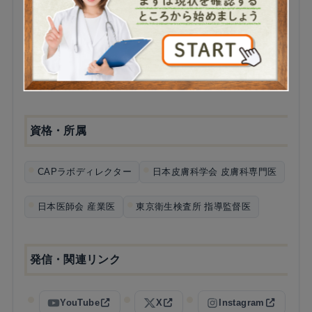
2008年
ヒロ皮フ形成クリニック 開業
2009年
医療法人社団福美会 理事長
2015年
医療法人社団福美会 理事
資格・所属
CAPラボディレクター
日本皮膚科学会 皮膚科専門医
日本医師会 産業医
東京衛生検査所 指導監督医
発信・関連リンク
YouTube
X
Instagram