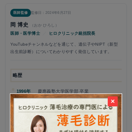
医師監修
監修日：2024年6月27日
岡 博史
（おか ひろし）
医師・医学博士
／
ヒロクリニック統括院長
YouTubeチャンネルなどを通じて、遺伝子やNIPT（新型
出生前診断）についてわかりやすく発信しています。
略歴
1996年
慶應義塾大学医学部 卒業
×
2004年
慶應義塾大学 医学博士号 取得
2005年
慶應義塾大学 皮膚科学教室 助手