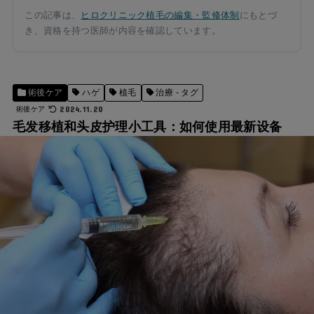
この記事は、
ヒロクリニック植毛の編集・監修体制
にもとづ
き、資格を持つ医師が内容を確認しています。
術後ケア
ハゲ
植毛
治療 - タグ
2024.11.20
術後ケア
毛发移植和头皮护理小工具：如何使用最新设备