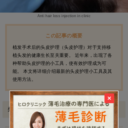
Anti hair loss injection in clinic
この記事の概要
植发手术后的头皮护理（头皮护理）对于支持移
植头发的健康生长至关重要。 近年来，出现了各
种帮助头皮护理的小工具，使有效护理成为可
能。 本文将详细介绍最新的头皮护理小工具及其
使用方法。
×
头皮护理的重要性