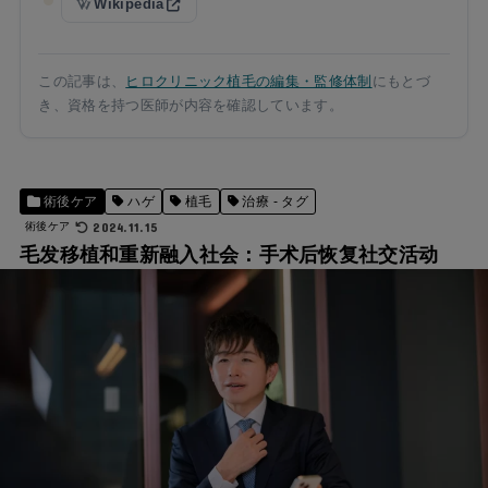
Wikipedia
この記事は、
ヒロクリニック植毛の編集・監修体制
にもとづ
き、資格を持つ医師が内容を確認しています。
術後ケア
ハゲ
植毛
治療 - タグ
2024.11.15
術後ケア
毛发移植和重新融入社会：手术后恢复社交活动