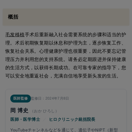
概括
毛发
移植
手术后重新融入社会需要系统的步骤和适当的护
理。术后初期恢复期以休息和护理为主，逐步恢复工作、
恢复社会关系。心理健康护理也很重要，因此不要忘记管
理压力并利用您的支持系统。请务必定期跟进并保持健康
的生活方式，以获得长期成功。在可靠专家的指导下，您
可以安全地重返社会，充满自信地享受新头发的生活。
医師監修
監修日：2024年7月8日
岡 博史
（おか ひろし）
医師・医学博士
／
ヒロクリニック統括院長
YouTubeチャンネルなどを通じて、遺伝子やNIPT（新型