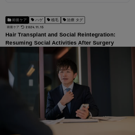
術後ケア
ハゲ
植毛
治療 タグ
2024.11.15
術後ケア
Hair Transplant and Social Reintegration:
Resuming Social Activities After Surgery