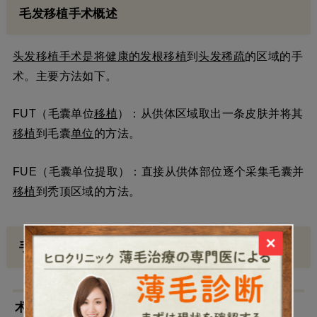
毛发移植手术概述
头发移植手术是将健康的发根
移植
到
头发稀疏
的区域的手
术。主要方法如下。
FUT（毛囊单位
移植
）：从供体区域取出一条皮肤并将其
移植
到毛囊
单位
的方法。
FUE（毛囊单位提取）：直接从供体部位逐个采集毛囊并
移植
到秃顶区域的方法。
×
手术后初期恢复期
术后护理