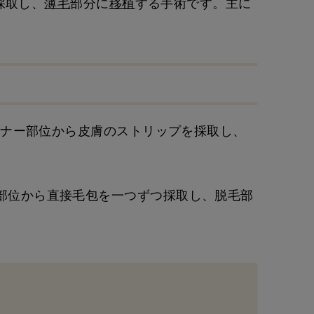
採取し、
薄毛
部分に
移植
する手術です。主に
ntation）：ドナー部位から皮膚のストリップを採取し、
ion）：ドナー部位から直接毛包を一つずつ採取し、脱毛部