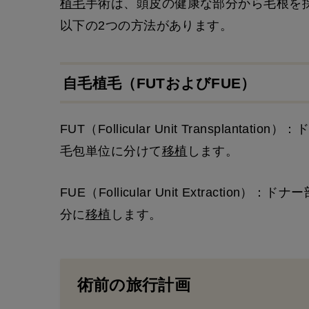
植毛
手術は、頭皮の健康な部分から毛根を
以下の2つの方法があります。
自毛植毛（FUTおよびFUE）
FUT（Follicular Unit Transpla
毛包単位に分けて
移植
します。
FUE（Follicular Unit Extract
分に
移植
します。
術前の旅行計画